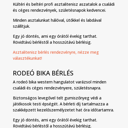
Kültéri és beltéri profi asztalitenisz aszatalok a családi
és céges rendezvények, születésnapok kedvencei.
Minden asztalunkat hálóval, ütőkkel és labdával
szállítjuk.
Egy jó döntés, ami egy órától évekig tarthat.
Rövidtávú bérléstől a hosszútávú bérlésig.
Asztalitenisz bérlés rendezvényre, nézze meg
választékunkat!
RODEÓ BIKA BÉRLÉS
A rodeó bika western hangulatot varázsol minden
családi és céges rendezvényere, születésnapra.
Biztonságos levegővel telt gumiszőnyeg védi a
játékosok testi épségét. A bérleti díj tartalmazza a
szakképzett kezelőszemélyzetet hat óra időtartamra.
Egy jó döntés, ami egy órától évekig tarthat.
Rövidtávú bérléstől a hosszútávú bérlésig.