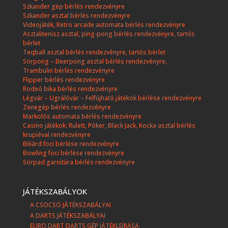
Szkander gép bérlés rendezvényre
Szkander asztal bérlés rendezvényre
Videojáték, Retro arcade automata bérlés rendezvényre
Asztalitenisz asztal, ping-pong bérlés rendezvényre, tartós
bérlet
Teqball asztal bérlés rendezvényre, tartós bérlet
Sörpong – Beerpong asztal bérlés rendezvényre,
Trambulin bérlés rendezvényre
Flipper bérlés rendezvényre
Rodeó bika bérlés rendezvényre
Légvár – Ugrálóvár – Felfújható játékok bérlése rendezvényre
Zenegép bérlés rendezvényre
Markolós automata bérlés rendezvényre
Casino játékok: Rulett, Póker, Black Jack, Kocka asztal bérlés
krupiéval rendezvényre
Biliárd foci bérlése rendezvényre
Bowling foci bérlése rendezvényre
Sörpad garnitúra bérlés rendezvényre
JÁTÉKSZABÁLYOK
A CSOCSÓ JÁTÉKSZABÁLYAI
A DARTS JÁTÉKSZABÁLYAI
EURO DART DARTS GÉP JÁTÉKLEÍRÁSA