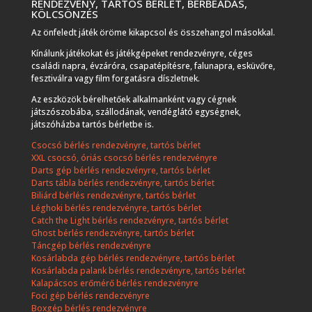
RENDEZVÉNY, TARTÓS BÉRLET, BÉRBEADÁS,
KÖLCSÖNZÉS
Az önfeledt játék öröme kikapcsol és összehangol másokkal.
Kínálunk játékokat és játékgépeket rendezvényre, céges
családi napra, évzáróra, csapatépítésre, falunapra, esküvőre,
fesztiválra vagy film forgatásra díszletnek.
Az eszközök bérelhetőek alkalmanként vagy cégnek
játszószobába, szállodának, vendéglátó egységnek,
játszóházba tartós bérletbe is.
Csocsó bérlés rendezvényre, tartós bérlet
XXL csocsó, óriás csocsó bérlés rendezvényre
Darts gép bérlés rendezvényre, tartós bérlet
Darts tábla bérlés rendezvényre, tartós bérlet
Biliárd bérlés rendezvényre, tartós bérlet
Léghoki bérlés rendezvényre, tartós bérlet
Catch the Light bérlés rendezvényre, tartós bérlet
Ghost bérlés rendezvényre, tartós bérlet
Táncgép bérlés rendezvényre
Kosárlabda gép bérlés rendezvényre, tartós bérlet
Kosárlabda palank bérlés rendezvényre, tartós bérlet
Kalapácsos erőmérő bérlés rendezvényre
Foci gép bérlés rendezvényre
Boxgép bérlés rendezvényre