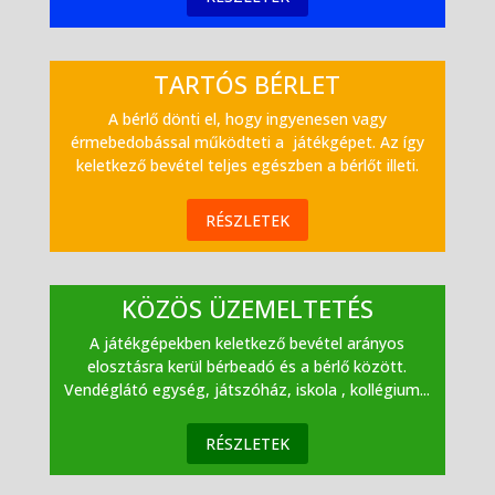
TARTÓS BÉRLET
A bérlő dönti el, hogy ingyenesen vagy
érmebedobással működteti a játékgépet. Az így
keletkező bevétel teljes egészben a bérlőt illeti.
RÉSZLETEK
KÖZÖS ÜZEMELTETÉS
A játékgépekben keletkező bevétel arányos
elosztásra kerül bérbeadó és a bérlő között.
Vendéglátó egység, játszóház, iskola , kollégium...
RÉSZLETEK