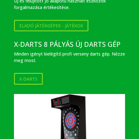
Új és felújított jó állapotú használt eszközök
forgalmazása értékesítése.
ELADÓ JÁTÉKGÉPEK - JÁTÉKOK
X-DARTS 8 PÁLYÁS ÚJ DARTS GÉP
Minden igényt kielégítő profi verseny darts gép. Nézze
meg most.
X-DARTS