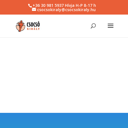
+36 30 981 5937 Hívja H-P 8-17 h
csocsokiraly@csocsokiraly.hu
Játék az élet
élvezd!