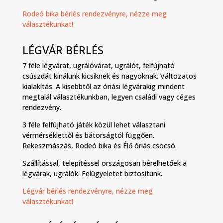
Rodeó bika bérlés rendezvényre, nézze meg
választékunkat!
LÉGVÁR BÉRLÉS
7 féle légvárat, ugrálóvárat, ugrálót, felfújható
csúszdát kinálunk kicsiknek és nagyoknak. Változatos
kialakítás. A kisebbtől az óriási légvárakig mindent
megtalál választékunkban, legyen családi vagy céges
rendezvény.
3 féle felfújható játék közül lehet választani
vérmérséklettől és bátorságtól függően.
Rekeszmászás, Rodeó bika és Élő óriás csocsó.
Szállítással, telepítéssel országosan bérelhetőek a
légvárak, ugrálók. Felügyeletet biztosítunk.
Légvár bérlés rendezvényre, nézze meg
választékunkat!