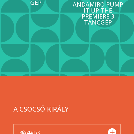
GÉP
ANDAMIRO PUMP
IT UP THE
PREMIERE 3
TÁNCGÉP
A CSOCSÓ KIRÁLY
RÉSZLETEK