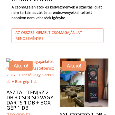
A csomagajánlatok és kedvezmények a szállítási díjat
nem tartalmazzák és a rendezvényekkel telített
napokon nem vehetőek igénybe.
AZ ÖSSZES KIEMELT CSOMAGAJÁNLAT
RENDEZVÉNYRE
Akció!
Akció!
ASZTALITENISZ 2
DB + CSOCSÓ VAGY
DARTS 1 DB + BOX
GÉP 1 DB
Original
XXL CSOCSÓ 1 DB +
250.000
Ft