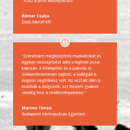
"Kösz a profi lebonyolítást!"
Rőmer Csaba
EMG-Metall Kft.
"Szeretném megköszönni munkátokat és
egyben visszajelzést adni a léghoki aszal
kapcsán. A kitelepítés és a pakolás is
zökkenőmentesen zajlott, a kollégád is
nagyon segítőkész volt. Az asztalt idén is
imádták a dolgozók, azt hiszem gyakori
vendég lesz a rendezvényeinken."
Marton Tímea
Budapesti Metropolitan Egyetem