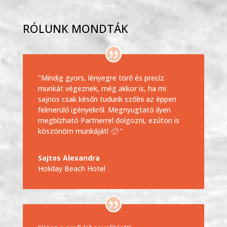
RÓLUNK MONDTÁK
"Mindig gyors, lényegre törő és precíz
munkát végeznek, még akkor is, ha mi
sajnos csak későn tudunk szólni az éppen
felmerülő igényekről.
Megnyugtató ilyen
megbízható Partnerrel dolgozni, ezúton is
köszönöm munkáját! 🙂 "
Sajtos Alexandra
Holiday Beach Hotel