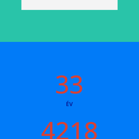
33
ÉV
4218