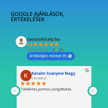
GOOGLE AJÁNLÁSOK,
ÉRTÉKELÉSEK
csocsokiraly.hu
5.0
powered by
G
o
o
g
l
e
értékeljen minket itt:
Katalin Szanyiné Nagy
5 év telt el
Tökéletes,pontos,szolgáltatás.