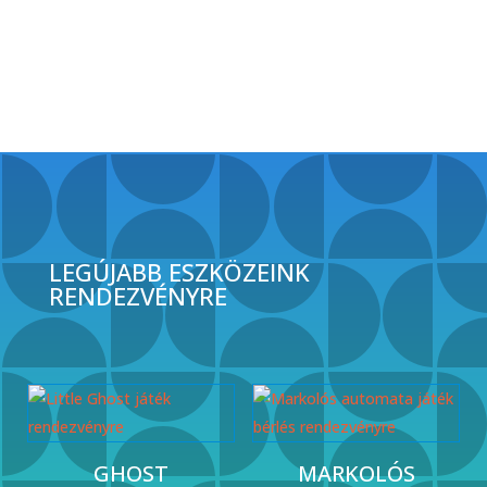
150.000 Ft.
is:
140.000 Ft.
LEGÚJABB ESZKÖZEINK
RENDEZVÉNYRE
GHOST
MARKOLÓS