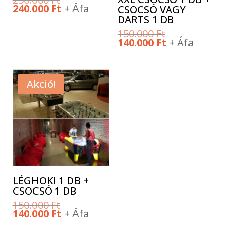
price
Current
240.000
Ft
+ Áfa
CSOCSÓ VAGY
was:
price
DARTS 1 DB
250.000 Ft.
is:
240.000 Ft.
Original
150.000
Ft
price
Current
140.000
Ft
+ Áfa
was:
price
150.000 Ft.
is:
140.000 Ft.
Akció!
LÉGHOKI 1 DB +
CSOCSÓ 1 DB
Original
150.000
Ft
price
Current
140.000
Ft
+ Áfa
was:
price