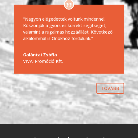
"Nagyon elégedettek voltunk mindennel.
Köszönjük a gyors és korrekt segítséget,
valamint a rugalmas hozzáállást. Következő
alkalommal is Önökhöz fordulunk."
Galántai Zsófia
VIVA! Promóció Kft.
TOVÁBB