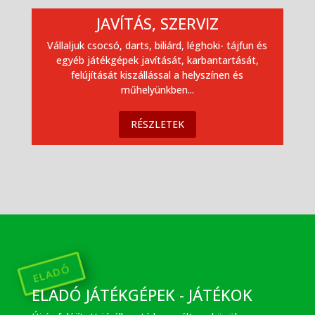
JAVÍTÁS, SZERVIZ
Vállaljuk csocsó, darts, biliárd, léghoki- tájfun és
egyéb játékgépek javítását, karbantartását,
felújítását kiszállással a helyszínen és
műhelyünkben...
RÉSZLETEK
ELADÓ
ELADÓ JÁTÉKGÉPEK - JÁTÉKOK