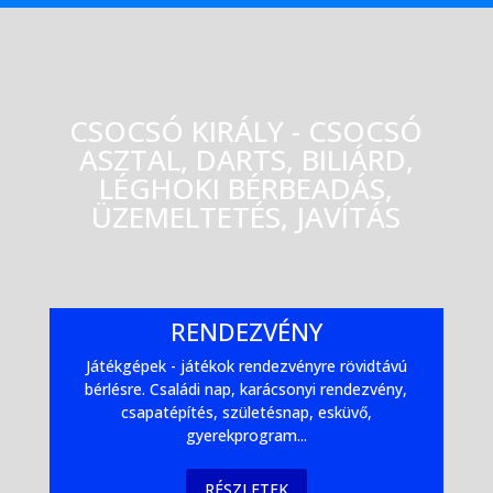
CSOCSÓ KIRÁLY - CSOCSÓ
ASZTAL, DARTS, BILIÁRD,
LÉGHOKI BÉRBEADÁS,
ÜZEMELTETÉS, JAVÍTÁS
RENDEZVÉNY
Játékgépek - játékok rendezvényre rövidtávú
bérlésre. Családi nap, karácsonyi rendezvény,
csapatépítés, születésnap, esküvő,
gyerekprogram...
RÉSZLETEK