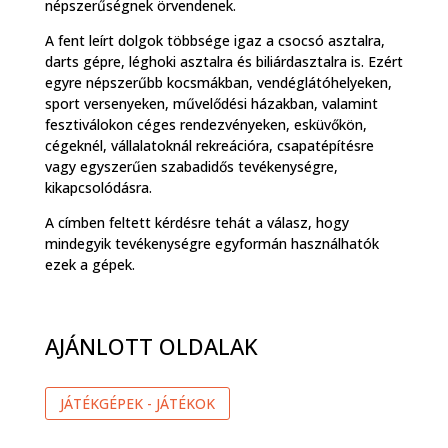
népszerűségnek örvendenek.
A fent leírt dolgok többsége igaz a csocsó asztalra,
darts gépre, léghoki asztalra és biliárdasztalra is. Ezért
egyre népszerűbb kocsmákban, vendéglátóhelyeken,
sport versenyeken, művelődési házakban, valamint
fesztiválokon céges rendezvényeken, esküvőkön,
cégeknél, vállalatoknál rekreációra, csapatépítésre
vagy egyszerűen szabadidős tevékenységre,
kikapcsolódásra.
A címben feltett kérdésre tehát a válasz, hogy
mindegyik tevékenységre egyformán használhatók
ezek a gépek.
AJÁNLOTT OLDALAK
JÁTÉKGÉPEK - JÁTÉKOK