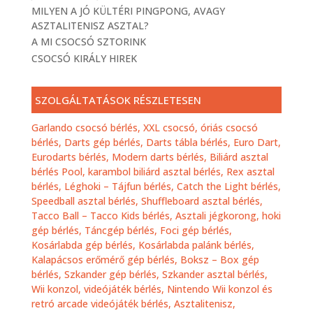
MILYEN A JÓ KÜLTÉRI PINGPONG, AVAGY
ASZTALITENISZ ASZTAL?
A MI CSOCSÓ SZTORINK
CSOCSÓ KIRÁLY HIREK
SZOLGÁLTATÁSOK RÉSZLETESEN
Garlando csocsó bérlés,
XXL csocsó, óriás csocsó
bérlés,
Darts gép bérlés, Darts tábla bérlés, Euro Dart,
Eurodarts bérlés, Modern darts bérlés,
Biliárd asztal
bérlés Pool, karambol biliárd asztal bérlés,
Rex asztal
bérlés,
Léghoki – Tájfun bérlés
,
Catch the Light bérlés
,
Speedball asztal bérlés,
Shuffleboard asztal bérlés,
Tacco Ball – Tacco Kids bérlés,
Asztali jégkorong, hoki
gép bérlés,
Táncgép bérlés,
Foci gép bérlés,
Kosárlabda gép bérlés,
Kosárlabda palánk bérlés,
Kalapácsos erőmérő gép bérlés,
Boksz – Box gép
bérlés,
Szkander gép bérlés,
Szkander asztal bérlés,
Wii konzol, videójáték bérlés,
Nintendo Wii konzol és
retró arcade videójáték bérlés
,
Asztalitenisz,