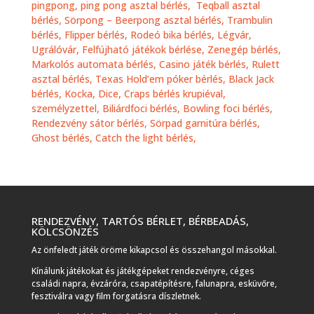
pingpong, ping pong asztal bérlés
,
Teqball asztal
bérlés,
Sörpong – Beerpong asztal bérlés,
Trambulin
bérlés,
Flipper bérlés,
Rodeó bika bérlés,
Légvár,
Ugrálóvár, Felfújható játékok bérlése,
Zenegép bérlés,
Markolós automata bérlés,
Casino játék bérlés, Rulett
asztal bérlés, Texas Hold’em póker bérlés, Black Jack
bérlés, Kocka, Dice, Craps bérlés krupiéval,
személyzettel,
Biliárdfoci bérlés,
Bowling foci bérlés,
Rendezvény sátor bérlés,
Sörpad garnitúra bérlés,
Ghost bérlés,
Catch the light bérlés,
RENDEZVÉNY, TARTÓS BÉRLET, BÉRBEADÁS,
KÖLCSÖNZÉS
Az önfeledt játék öröme kikapcsol és összehangol másokkal.
Kínálunk játékokat és játékgépeket rendezvényre, céges
családi napra, évzáróra, csapatépítésre, falunapra, esküvőre,
fesztiválra vagy film forgatásra díszletnek.