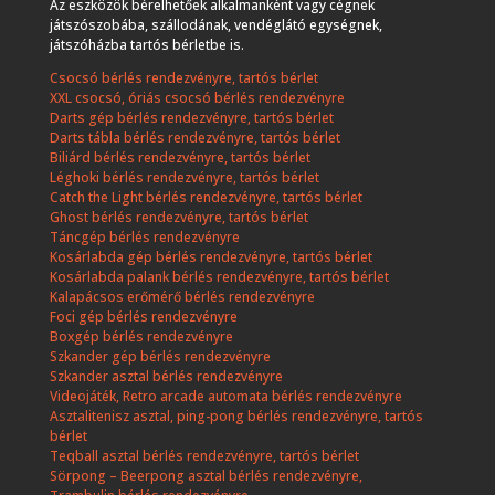
Az eszközök bérelhetőek alkalmanként vagy cégnek
játszószobába, szállodának, vendéglátó egységnek,
játszóházba tartós bérletbe is.
Csocsó bérlés rendezvényre, tartós bérlet
XXL csocsó, óriás csocsó bérlés rendezvényre
Darts gép bérlés rendezvényre, tartós bérlet
Darts tábla bérlés rendezvényre, tartós bérlet
Biliárd bérlés rendezvényre, tartós bérlet
Léghoki bérlés rendezvényre, tartós bérlet
Catch the Light bérlés rendezvényre, tartós bérlet
Ghost bérlés rendezvényre, tartós bérlet
Táncgép bérlés rendezvényre
Kosárlabda gép bérlés rendezvényre, tartós bérlet
Kosárlabda palank bérlés rendezvényre, tartós bérlet
Kalapácsos erőmérő bérlés rendezvényre
Foci gép bérlés rendezvényre
Boxgép bérlés rendezvényre
Szkander gép bérlés rendezvényre
Szkander asztal bérlés rendezvényre
Videojáték, Retro arcade automata bérlés rendezvényre
Asztalitenisz asztal, ping-pong bérlés rendezvényre, tartós
bérlet
Teqball asztal bérlés rendezvényre, tartós bérlet
Sörpong – Beerpong asztal bérlés rendezvényre,