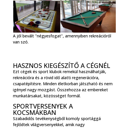
A jól bevált "négyesfogat", amennyiben rekreációról
van szó.
HASZNOS KIEGÉSZÍTŐ A CÉGNÉL
Ezt cégek és sport klubok remekül használhatják,
rekreációra és a rövid idő alatti regenerációra,
csapatépítésre. Minden életkorban játszható és nem
igényel nagy mozgást. Összehozza az embereket
munkatársakat, közösséget formál.
SPORTVERSENYEK A
KOCSMÁKBAN
Szabadidős tevékenységből komoly sportággá
fejlődtek világversenyekkel, amik nagy