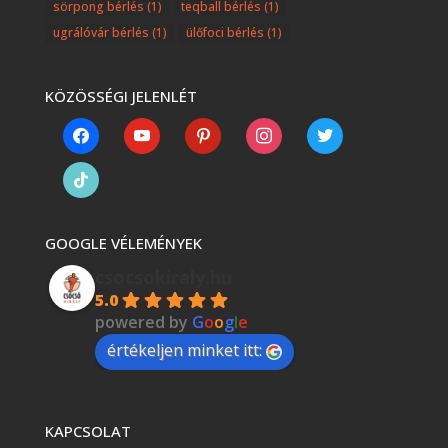
sörpong bérlés
(1)
teqball bérlés
(1)
ugrálóvár bérlés
(1)
ülőfoci bérlés
(1)
KÖZÖSSÉGI JELENLÉT
facebook
youtube
pinterest
instagram
twitter
tiktok
GOOGLE VÉLEMÉNYEK
csocsokiraly.hu
5.0
powered by
G
o
o
g
l
e
értékeljen minket itt:
KAPCSOLAT