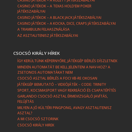
CASINO JÁTÉKOK – A RULETT JÁTÉKSZABÁLYAI
CASINO JÁTÉKOK – A TEXAS HOLD’EM POKER
JÁTÉKSZABÁLYAI
CASINO JÁTÉKOK – A BLACK JACK JÁTÉKSZABÁLYAI
CASINO JÁTÉKOK – A KOCKA, DICE, CRAPS JÁTÉKSZABÁLYAI
A TRAMBULIN FELHASZNÁLÁSA
AZ ASZTALITENISZ JÁTÉKSZABÁLYAI
CSOCSÓ KIRÁLY HÍREK
ÍGY KERÜLTÜNK KÉPERNYŐRE, JÁTÉKGÉP BÉRLÉS DÍSZLETNEK
MINDEN AUTOMATÁT BE KELL JELENTENI A NAV-HOZ? A
ZSETONOS AUTOMATÁKAT NEM
CSOCSÓ ASZTAL BÉRLÉS A FOCI VB-RE OKOSAN
JÁTÉKGÉP BEMUTATÓ – VIDEÓJÁTÉK – CODE: TRINITY
SPORT, KOCSMASPORT VAGY REKREÁCIÓ ÉS CSAPATÉPÍTÉS
GARLANDO CSOCSÓ ASZTAL ÉRMEVIZSGÁLÓ JAVÍTÁS,
FELÚJÍTÁS
MILYEN A JÓ KÜLTÉRI PINGPONG, AVAGY ASZTALITENISZ
ASZTAL?
A MI CSOCSÓ SZTORINK
CSOCSÓ KIRÁLY HIREK