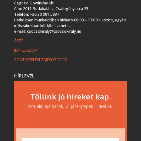
Cégnév: Gowinday Kft.
Cím: 2011 Budakalász, Csalogány utca 25.
Telefon: +36 30 981 5937
Hétközben munkaidőben hívható 08:00 – 17:00 h között, egyéb
időszakokban küldjön üzenetet.
e-mail: csocsokiraly@csocsokiraly.hu
ÁSZF.
IMPRESSZUM
ADATKEZELÉSI TÁJÉKOZTATÓ
HÍRLEVÉL
Tőlünk jó híreket kap.
Aktuális ajánlatok, új játékgépek - játékok.