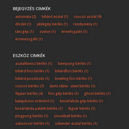
BEJEGYZÉS CIMKÉK
automata
(2)
biliárd asztal
(1)
csocsó asztal
(9)
díszlet
(1)
játékgép bérlés
(1)
rendezvény
(1)
táncgép
(1)
zseton
(1)
érmefogadó
(1)
érmevizsgáló
(1)
ESZKÖZ CIMKÉK
asztalitenisz bérlés
(1)
beerpong bérlés
(1)
biliárd foci bérlés
(1)
biliárdfoci bérlés
(1)
biliárd posztózás
(1)
bowling foci bérlés
(1)
csocsó bérlés
(7)
darts tábla - steel bérlés
(1)
flipper bérlés
(4)
foci gép bérlés
(1)
ghost bérlés
(1)
kalapácsos erőmérő
(1)
kosárlabda gép bérlés
(1)
kosárlabda palánk bérlés
(1)
légvár bérlés
(1)
pingpong bérlés
(1)
snookball bérlés
(1)
subsoccer bérlés
(1)
szkander asztal bérlés
(1)