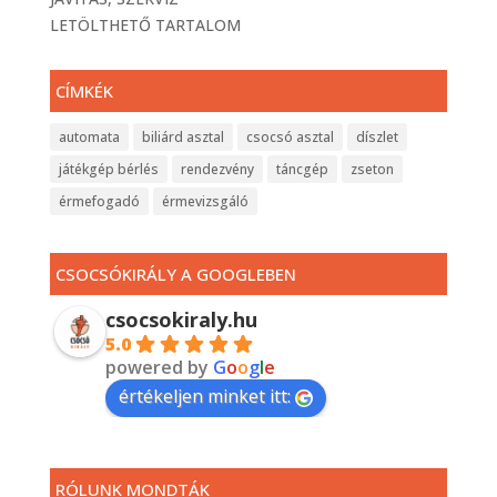
LETÖLTHETŐ TARTALOM
CÍMKÉK
automata
biliárd asztal
csocsó asztal
díszlet
játékgép bérlés
rendezvény
táncgép
zseton
érmefogadó
érmevizsgáló
CSOCSÓKIRÁLY A GOOGLEBEN
csocsokiraly.hu
5.0
powered by
G
o
o
g
l
e
értékeljen minket itt:
RÓLUNK MONDTÁK