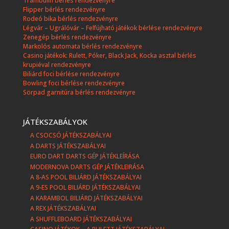
Trambulin bérlés rendezvényre
Flipper bérlés rendezvényre
Rodeó bika bérlés rendezvényre
Légvár – Ugrálóvár – Felfújható játékok bérlése rendezvényre
Zenegép bérlés rendezvényre
Markolós automata bérlés rendezvényre
Casino játékok: Rulett, Póker, Black Jack, Kocka asztal bérlés
krupiéval rendezvényre
Biliárd foci bérlése rendezvényre
Bowling foci bérlése rendezvényre
Sörpad garnitúra bérlés rendezvényre
JÁTÉKSZABÁLYOK
A CSOCSÓ JÁTÉKSZABÁLYAI
A DARTS JÁTÉKSZABÁLYAI
EURO DART DARTS GÉP JÁTÉKLEÍRÁSA
MODERNOVA DARTS GÉP JÁTÉKLEIRÁSA
A 8-AS POOL BILIÁRD JÁTÉKSZABÁLYAI
A 9-ES POOL BILIÁRD JÁTÉKSZABÁLYAI
A KARAMBOL BILIÁRD JÁTÉKSZABÁLYAI
A REX JÁTÉKSZABÁLYAI
A SHUFFLEBOARD JÁTÉKSZABÁLYAI