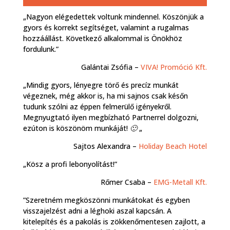
„Nagyon elégedettek voltunk mindennel. Köszönjük a
gyors és korrekt segítséget, valamint a rugalmas
hozzáállást. Következő alkalommal is Önökhöz
fordulunk.”
Galántai Zsófia –
VIVA! Promóció Kft.
„Mindig gyors, lényegre törő és precíz munkát
végeznek, még akkor is, ha mi sajnos csak későn
tudunk szólni az éppen felmerülő igényekről.
Megnyugtató ilyen megbízható Partnerrel dolgozni,
ezúton is köszönöm munkáját! 🙂 „
Sajtos Alexandra –
Holiday Beach Hotel
„Kösz a profi lebonyolítást!”
Rőmer Csaba –
EMG-Metall Kft.
”Szeretném megköszönni munkátokat és egyben
visszajelzést adni a léghoki aszal kapcsán. A
kitelepítés és a pakolás is zökkenőmentesen zajlott, a