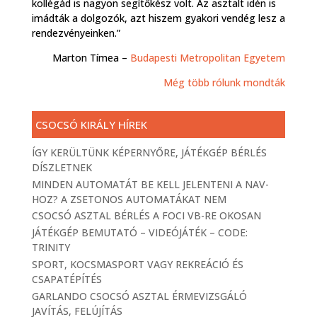
kollégád is nagyon segítőkész volt. Az asztalt idén is
imádták a dolgozók, azt hiszem gyakori vendég lesz a
rendezvényeinken.”
Marton Tímea –
Budapesti Metropolitan Egyetem
Még több rólunk mondták
CSOCSÓ KIRÁLY HÍREK
ÍGY KERÜLTÜNK KÉPERNYŐRE, JÁTÉKGÉP BÉRLÉS
DÍSZLETNEK
MINDEN AUTOMATÁT BE KELL JELENTENI A NAV-
HOZ? A ZSETONOS AUTOMATÁKAT NEM
CSOCSÓ ASZTAL BÉRLÉS A FOCI VB-RE OKOSAN
JÁTÉKGÉP BEMUTATÓ – VIDEÓJÁTÉK – CODE:
TRINITY
SPORT, KOCSMASPORT VAGY REKREÁCIÓ ÉS
CSAPATÉPÍTÉS
GARLANDO CSOCSÓ ASZTAL ÉRMEVIZSGÁLÓ
JAVÍTÁS, FELÚJÍTÁS