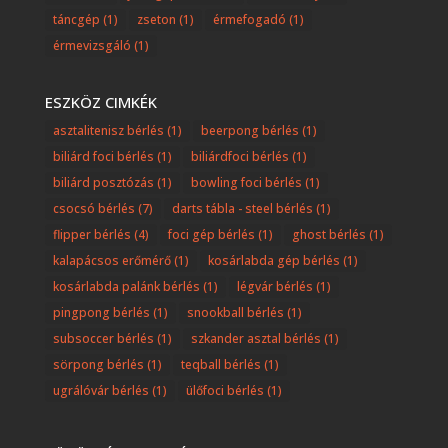
táncgép
(1)
zseton
(1)
érmefogadó
(1)
érmevizsgáló
(1)
ESZKÖZ CIMKÉK
asztalitenisz bérlés
(1)
beerpong bérlés
(1)
biliárd foci bérlés
(1)
biliárdfoci bérlés
(1)
biliárd posztózás
(1)
bowling foci bérlés
(1)
csocsó bérlés
(7)
darts tábla - steel bérlés
(1)
flipper bérlés
(4)
foci gép bérlés
(1)
ghost bérlés
(1)
kalapácsos erőmérő
(1)
kosárlabda gép bérlés
(1)
kosárlabda palánk bérlés
(1)
légvár bérlés
(1)
pingpong bérlés
(1)
snookball bérlés
(1)
subsoccer bérlés
(1)
szkander asztal bérlés
(1)
sörpong bérlés
(1)
teqball bérlés
(1)
ugrálóvár bérlés
(1)
ülőfoci bérlés
(1)