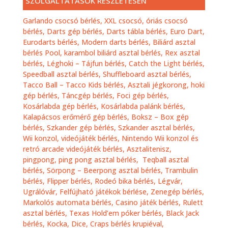
SZOLGÁLTATÁSOK RÉSZLETESEN
Garlando csocsó bérlés,
XXL csocsó, óriás csocsó
bérlés,
Darts gép bérlés, Darts tábla bérlés, Euro Dart,
Eurodarts bérlés, Modern darts bérlés,
Biliárd asztal
bérlés Pool, karambol biliárd asztal bérlés,
Rex asztal
bérlés,
Léghoki – Tájfun bérlés
,
Catch the Light bérlés
,
Speedball asztal bérlés,
Shuffleboard asztal bérlés,
Tacco Ball – Tacco Kids bérlés,
Asztali jégkorong, hoki
gép bérlés,
Táncgép bérlés,
Foci gép bérlés,
Kosárlabda gép bérlés,
Kosárlabda palánk bérlés,
Kalapácsos erőmérő gép bérlés,
Boksz – Box gép
bérlés,
Szkander gép bérlés,
Szkander asztal bérlés,
Wii konzol, videójáték bérlés,
Nintendo Wii konzol és
retró arcade videójáték bérlés
,
Asztalitenisz,
pingpong, ping pong asztal bérlés
,
Teqball asztal
bérlés,
Sörpong – Beerpong asztal bérlés,
Trambulin
bérlés,
Flipper bérlés,
Rodeó bika bérlés,
Légvár,
Ugrálóvár, Felfújható játékok bérlése,
Zenegép bérlés,
Markolós automata bérlés,
Casino játék bérlés, Rulett
asztal bérlés, Texas Hold’em póker bérlés, Black Jack
bérlés, Kocka, Dice, Craps bérlés krupiéval,