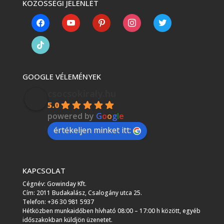
KÖZÖSSÉGI JELENLÉT
facebook
youtube
pinterest
instagram
twitter
tiktok
GOOGLE VÉLEMÉNYEK
csocsokiraly.hu
5.0
powered by
G
o
o
g
l
e
értékeljen minket itt:
KAPCSOLAT
Cégnév: Gowinday Kft.
Cím: 2011 Budakalász, Csalogány utca 25.
Telefon: +36 30 981 5937
Hétközben munkaidőben hívható 08:00 – 17:00 h között, egyéb
időszakokban küldjön üzenetet.