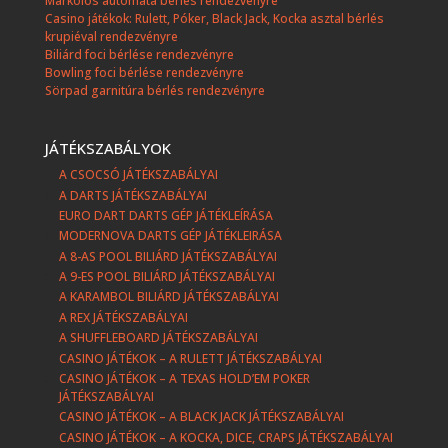
Markolós automata bérlés rendezvényre
Casino játékok: Rulett, Póker, Black Jack, Kocka asztal bérlés
krupiéval rendezvényre
Biliárd foci bérlése rendezvényre
Bowling foci bérlése rendezvényre
Sörpad garnitúra bérlés rendezvényre
JÁTÉKSZABÁLYOK
A CSOCSÓ JÁTÉKSZABÁLYAI
A DARTS JÁTÉKSZABÁLYAI
EURO DART DARTS GÉP JÁTÉKLEÍRÁSA
MODERNOVA DARTS GÉP JÁTÉKLEIRÁSA
A 8-AS POOL BILIÁRD JÁTÉKSZABÁLYAI
A 9-ES POOL BILIÁRD JÁTÉKSZABÁLYAI
A KARAMBOL BILIÁRD JÁTÉKSZABÁLYAI
A REX JÁTÉKSZABÁLYAI
A SHUFFLEBOARD JÁTÉKSZABÁLYAI
CASINO JÁTÉKOK – A RULETT JÁTÉKSZABÁLYAI
CASINO JÁTÉKOK – A TEXAS HOLD’EM POKER
JÁTÉKSZABÁLYAI
CASINO JÁTÉKOK – A BLACK JACK JÁTÉKSZABÁLYAI
CASINO JÁTÉKOK – A KOCKA, DICE, CRAPS JÁTÉKSZABÁLYAI