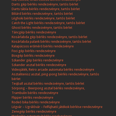
Darts gép bérlés rendezvényre, tartós bérlet
Darts tábla bérlés rendezvényre, tartós bérlet
Biliárd bérlés rendezvényre, tartós bérlet
Léghoki bérlés rendezvényre, tartós bérlet
Catch the Light bérlés rendezvényre, tartós bérlet
Ghost bérlés rendezvényre, tartós bérlet
Táncgép bérlés rendezvényre
Kosárlabda gép bérlés rendezvényre, tartós bérlet
Kosárlabda palank bérlés rendezvényre, tartós bérlet
Kalapácsos erőmérő bérlés rendezvényre
Foci gép bérlés rendezvényre
Boxgép bérlés rendezvényre
Szkander gép bérlés rendezvényre
Szkander asztal bérlés rendezvényre
Videojáték, Retro arcade automata bérlés rendezvényre
Asztalitenisz asztal, ping-pong bérlés rendezvényre, tartós
bérlet
Teqball asztal bérlés rendezvényre, tartós bérlet
Sörpong – Beerpong asztal bérlés rendezvényre,
Trambulin bérlés rendezvényre
Flipper bérlés rendezvényre
Rodeó bika bérlés rendezvényre
Légvár – Ugrálóvár – Felfújható játékok bérlése rendezvényre
Zenegép bérlés rendezvényre