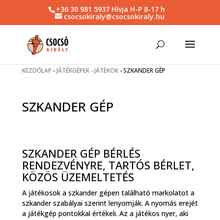
+36 30 981 5937 Hívja H-P 8-17 h
csocsokiraly@csocsokiraly.hu
KEZDŐLAP
-
JÁTÉKGÉPEK - JÁTÉKOK
-
SZKANDER GÉP
SZKANDER GÉP
SZKANDER GÉP BÉRLÉS
RENDEZVÉNYRE, TARTÓS BÉRLET,
KÖZÖS ÜZEMELTETÉS
A játékosok a szkander gépen található markolatot a
szkander szabályai szerint lenyomják. A nyomás erejét
a játékgép pontokkal értékeli. Az a játékos nyer, aki