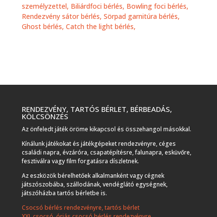
személyzettel,
Biliárdfoci bérlés,
Bowling foci bérlés,
Rendezvény sátor bérlés,
Sörpad garnitúra bérlés,
Ghost bérlés,
Catch the light bérlés,
RENDEZVÉNY, TARTÓS BÉRLET, BÉRBEADÁS,
KÖLCSÖNZÉS
Az önfeledt játék öröme kikapcsol és összehangol másokkal.
Kínálunk játékokat és játékgépeket rendezvényre, céges
családi napra, évzáróra, csapatépítésre, falunapra, esküvőre,
fesztiválra vagy film forgatásra díszletnek.
Az eszközök bérelhetőek alkalmanként vagy cégnek
játszószobába, szállodának, vendéglátó egységnek,
játszóházba tartós bérletbe is.
Csocsó bérlés rendezvényre, tartós bérlet
XXL csocsó, óriás csocsó bérlés rendezvényre