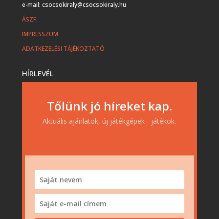
e-mail: csocsokiraly@csocsokiraly.hu
ÁSZF.
IMPRESSZUM
ADATKEZELÉSI TÁJÉKOZTATÓ
HÍRLEVÉL
Tőlünk jó híreket kap.
Aktuális ajánlatok, új játékgépek - játékok.