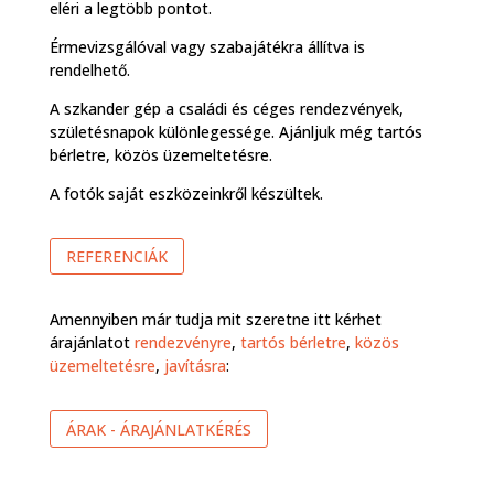
eléri a legtöbb pontot.
Érmevizsgálóval vagy szabajátékra állítva is
rendelhető.
A szkander gép a családi és céges rendezvények,
születésnapok különlegessége. Ajánljuk még tartós
bérletre, közös üzemeltetésre.
A fotók saját eszközeinkről készültek.
REFERENCIÁK
Amennyiben már tudja mit szeretne itt kérhet
árajánlatot
rendezvényre
,
tartós bérletre
,
közös
üzemeltetésre
,
javításra
:
ÁRAK - ÁRAJÁNLATKÉRÉS