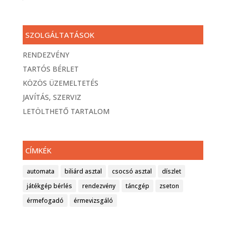
SZOLGÁLTATÁSOK
RENDEZVÉNY
TARTÓS BÉRLET
KÖZÖS ÜZEMELTETÉS
JAVÍTÁS, SZERVIZ
LETÖLTHETŐ TARTALOM
CÍMKÉK
automata
biliárd asztal
csocsó asztal
díszlet
játékgép bérlés
rendezvény
táncgép
zseton
érmefogadó
érmevizsgáló