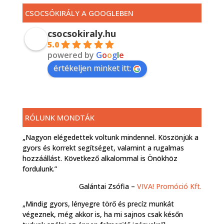
CSOCSÓKIRÁLY A GOOGLEBEN
csocsokiraly.hu
5.0
powered by
G
o
o
g
l
e
értékeljen minket itt:
RÓLUNK MONDTÁK
„Nagyon elégedettek voltunk mindennel. Köszönjük a
gyors és korrekt segítséget, valamint a rugalmas
hozzáállást. Következő alkalommal is Önökhöz
fordulunk.”
Galántai Zsófia –
VIVA! Promóció Kft.
„Mindig gyors, lényegre törő és precíz munkát
végeznek, még akkor is, ha mi sajnos csak későn