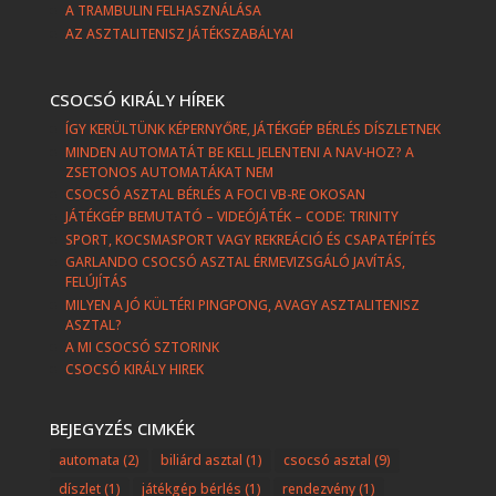
A TRAMBULIN FELHASZNÁLÁSA
AZ ASZTALITENISZ JÁTÉKSZABÁLYAI
CSOCSÓ KIRÁLY HÍREK
ÍGY KERÜLTÜNK KÉPERNYŐRE, JÁTÉKGÉP BÉRLÉS DÍSZLETNEK
MINDEN AUTOMATÁT BE KELL JELENTENI A NAV-HOZ? A
ZSETONOS AUTOMATÁKAT NEM
CSOCSÓ ASZTAL BÉRLÉS A FOCI VB-RE OKOSAN
JÁTÉKGÉP BEMUTATÓ – VIDEÓJÁTÉK – CODE: TRINITY
SPORT, KOCSMASPORT VAGY REKREÁCIÓ ÉS CSAPATÉPÍTÉS
GARLANDO CSOCSÓ ASZTAL ÉRMEVIZSGÁLÓ JAVÍTÁS,
FELÚJÍTÁS
MILYEN A JÓ KÜLTÉRI PINGPONG, AVAGY ASZTALITENISZ
ASZTAL?
A MI CSOCSÓ SZTORINK
CSOCSÓ KIRÁLY HIREK
BEJEGYZÉS CIMKÉK
automata
(2)
biliárd asztal
(1)
csocsó asztal
(9)
díszlet
(1)
játékgép bérlés
(1)
rendezvény
(1)