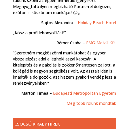
tudunk szólni az éppen felmerülő igényekről.
Megnyugtató ilyen megbízható Partnerrel dolgozni,
ezúton is köszönöm munkáját! 🙂 „
Sajtos Alexandra –
Holiday Beach Hotel
„Kösz a profi lebonyolítást!”
Rőmer Csaba –
EMG-Metall Kft.
”Szeretném megköszönni munkátokat és egyben
visszajelzést adni a léghoki aszal kapcsán. A
kitelepítés és a pakolás is zökkenőmentesen zajlott, a
kollégád is nagyon segítőkész volt. Az asztalt idén is
imádták a dolgozók, azt hiszem gyakori vendég lesz a
rendezvényeinken.”
Marton Tímea –
Budapesti Metropolitan Egyetem
Még több rólunk mondták
CSOCSÓ KIRÁLY HÍREK