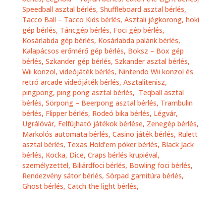
Speedball asztal bérlés,
Shuffleboard asztal bérlés,
Tacco Ball – Tacco Kids bérlés,
Asztali jégkorong, hoki
gép bérlés,
Táncgép bérlés,
Foci gép bérlés,
Kosárlabda gép bérlés,
Kosárlabda palánk bérlés,
Kalapácsos erőmérő gép bérlés,
Boksz – Box gép
bérlés,
Szkander gép bérlés,
Szkander asztal bérlés,
Wii konzol, videójáték bérlés,
Nintendo Wii konzol és
retró arcade videójáték bérlés
,
Asztalitenisz,
pingpong, ping pong asztal bérlés
,
Teqball asztal
bérlés,
Sörpong – Beerpong asztal bérlés,
Trambulin
bérlés,
Flipper bérlés,
Rodeó bika bérlés,
Légvár,
Ugrálóvár, Felfújható játékok bérlése,
Zenegép bérlés,
Markolós automata bérlés,
Casino játék bérlés, Rulett
asztal bérlés, Texas Hold’em póker bérlés, Black Jack
bérlés, Kocka, Dice, Craps bérlés krupiéval,
személyzettel,
Biliárdfoci bérlés,
Bowling foci bérlés,
Rendezvény sátor bérlés,
Sörpad garnitúra bérlés,
Ghost bérlés,
Catch the light bérlés,