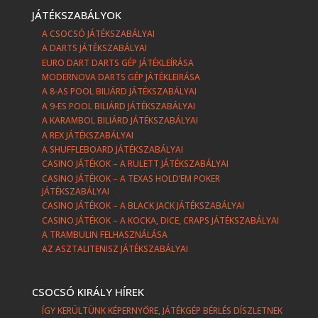
JÁTÉKSZABÁLYOK
A CSOCSÓ JÁTÉKSZABÁLYAI
A DARTS JÁTÉKSZABÁLYAI
EURO DART DARTS GÉP JÁTÉKLEÍRÁSA
MODERNOVA DARTS GÉP JÁTÉKLEIRÁSA
A 8-AS POOL BILIÁRD JÁTÉKSZABÁLYAI
A 9-ES POOL BILIÁRD JÁTÉKSZABÁLYAI
A KARAMBOL BILIÁRD JÁTÉKSZABÁLYAI
A REX JÁTÉKSZABÁLYAI
A SHUFFLEBOARD JÁTÉKSZABÁLYAI
CASINO JÁTÉKOK – A RULETT JÁTÉKSZABÁLYAI
CASINO JÁTÉKOK – A TEXAS HOLD’EM POKER
JÁTÉKSZABÁLYAI
CASINO JÁTÉKOK – A BLACK JACK JÁTÉKSZABÁLYAI
CASINO JÁTÉKOK – A KOCKA, DICE, CRAPS JÁTÉKSZABÁLYAI
A TRAMBULIN FELHASZNÁLÁSA
AZ ASZTALITENISZ JÁTÉKSZABÁLYAI
CSOCSÓ KIRÁLY HÍREK
ÍGY KERÜLTÜNK KÉPERNYŐRE, JÁTÉKGÉP BÉRLÉS DÍSZLETNEK