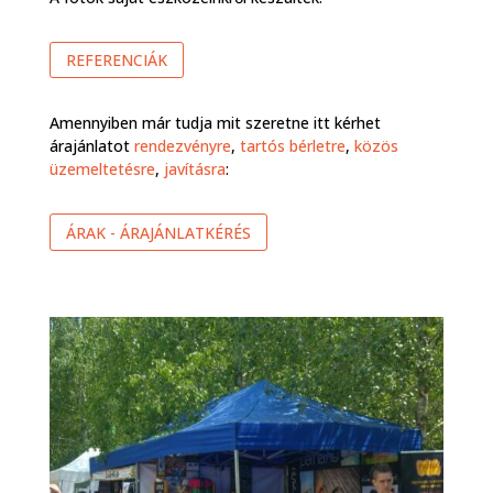
REFERENCIÁK
Amennyiben már tudja mit szeretne itt kérhet
árajánlatot
rendezvényre
,
tartós bérletre
,
közös
üzemeltetésre
,
javításra
:
ÁRAK - ÁRAJÁNLATKÉRÉS