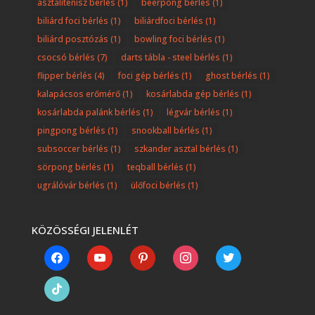
asztalitenisz bérlés
(1)
beerpong bérlés
(1)
biliárd foci bérlés
(1)
biliárdfoci bérlés
(1)
biliárd posztózás
(1)
bowling foci bérlés
(1)
csocsó bérlés
(7)
darts tábla - steel bérlés
(1)
flipper bérlés
(4)
foci gép bérlés
(1)
ghost bérlés
(1)
kalapácsos erőmérő
(1)
kosárlabda gép bérlés
(1)
kosárlabda palánk bérlés
(1)
légvár bérlés
(1)
pingpong bérlés
(1)
snookball bérlés
(1)
subsoccer bérlés
(1)
szkander asztal bérlés
(1)
sörpong bérlés
(1)
teqball bérlés
(1)
ugrálóvár bérlés
(1)
ülőfoci bérlés
(1)
KÖZÖSSÉGI JELENLÉT
facebook
youtube
pinterest
instagram
twitter
tiktok