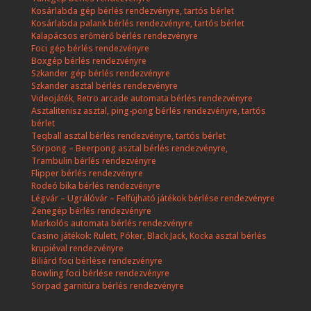
Kosárlabda gép bérlés rendezvényre, tartós bérlet
Kosárlabda palank bérlés rendezvényre, tartós bérlet
Kalapácsos erőmérő bérlés rendezvényre
Foci gép bérlés rendezvényre
Boxgép bérlés rendezvényre
Szkander gép bérlés rendezvényre
Szkander asztal bérlés rendezvényre
Videojáték, Retro arcade automata bérlés rendezvényre
Asztalitenisz asztal, ping-pong bérlés rendezvényre, tartós
bérlet
Teqball asztal bérlés rendezvényre, tartós bérlet
Sörpong – Beerpong asztal bérlés rendezvényre,
Trambulin bérlés rendezvényre
Flipper bérlés rendezvényre
Rodeó bika bérlés rendezvényre
Légvár – Ugrálóvár – Felfújható játékok bérlése rendezvényre
Zenegép bérlés rendezvényre
Markolós automata bérlés rendezvényre
Casino játékok: Rulett, Póker, Black Jack, Kocka asztal bérlés
krupiéval rendezvényre
Biliárd foci bérlése rendezvényre
Bowling foci bérlése rendezvényre
Sörpad garnitúra bérlés rendezvényre