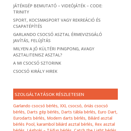
JÁTÉKGÉP BEMUTATÓ – VIDEÓJÁTÉK – CODE:
TRINITY
SPORT, KOCSMASPORT VAGY REKREÁCIÓ ÉS
CSAPATÉPÍTÉS
GARLANDO CSOCSÓ ASZTAL ÉRMEVIZSGÁLÓ
JAVÍTÁS, FELÚJÍTÁS
MILYEN A JÓ KÜLTÉRI PINGPONG, AVAGY
ASZTALITENISZ ASZTAL?
A MI CSOCSÓ SZTORINK
CSOCSÓ KIRÁLY HIREK
SZOLGÁLTATÁSOK RÉSZLETESEN
Garlando csocsó bérlés,
XXL csocsó, óriás csocsó
bérlés,
Darts gép bérlés, Darts tábla bérlés, Euro Dart,
Eurodarts bérlés, Modern darts bérlés,
Biliárd asztal
bérlés Pool, karambol biliárd asztal bérlés,
Rex asztal
bérlés,
Léghoki – Tájfun bérlés
,
Catch the Light bérlés
,