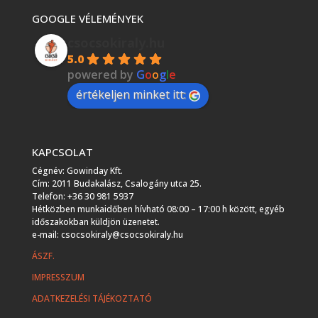
GOOGLE VÉLEMÉNYEK
csocsokiraly.hu
5.0
powered by
G
o
o
g
l
e
értékeljen minket itt:
KAPCSOLAT
Cégnév: Gowinday Kft.
Cím: 2011 Budakalász, Csalogány utca 25.
Telefon: +36 30 981 5937
Hétközben munkaidőben hívható 08:00 – 17:00 h között, egyéb
időszakokban küldjön üzenetet.
e-mail: csocsokiraly@csocsokiraly.hu
ÁSZF.
IMPRESSZUM
ADATKEZELÉSI TÁJÉKOZTATÓ