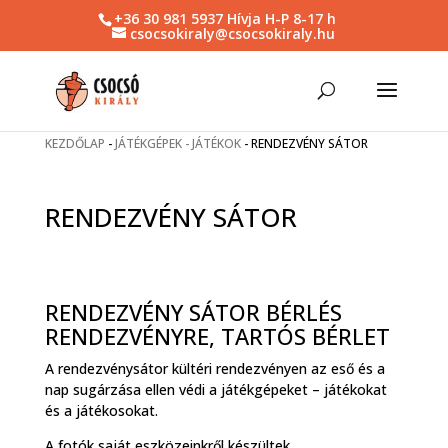
+36 30 981 5937 Hívja H-P 8-17 h
csocsokiraly@csocsokiraly.hu
KEZDŐLAP
-
JÁTÉKGÉPEK - JÁTÉKOK
-
RENDEZVÉNY SÁTOR
RENDEZVÉNY SÁTOR
RENDEZVÉNY SÁTOR BÉRLÉS
RENDEZVÉNYRE, TARTÓS BÉRLET
A rendezvénysátor kültéri rendezvényen az eső és a
nap sugárzása ellen védi a játékgépeket – játékokat
és a játékosokat.
A fotók saját eszközeinkről készültek.