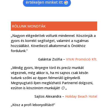
értékeljen minket itt:
RÓLUNK MONDTÁK
„Nagyon elégedettek voltunk mindennel. Köszönjük a
gyors és korrekt segítséget, valamint a rugalmas
hozzáállást. Következő alkalommal is Önökhöz
fordulunk.”
Galántai Zsófia –
VIVA! Promóció Kft.
„Mindig gyors, lényegre törő és precíz munkát
végeznek, még akkor is, ha mi sajnos csak későn
tudunk szólni az éppen felmerülő igényekről.
Megnyugtató ilyen megbízható Partnerrel dolgozni,
ezúton is köszönöm munkáját! 🙂 „
Sajtos Alexandra –
Holiday Beach Hotel
„Kösz a profi lebonyolítást!”