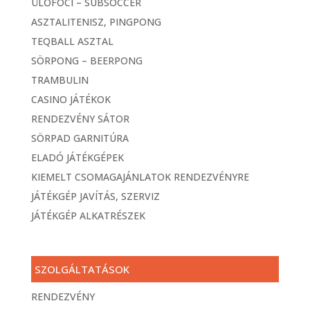
ÜLŐFOCI – SUBSOCCER
ASZTALITENISZ, PINGPONG
TEQBALL ASZTAL
SÖRPONG – BEERPONG
TRAMBULIN
CASINO JÁTÉKOK
RENDEZVÉNY SÁTOR
SÖRPAD GARNITÚRA
ELADÓ JÁTÉKGÉPEK
KIEMELT CSOMAGAJÁNLATOK RENDEZVÉNYRE
JÁTÉKGÉP JAVÍTÁS, SZERVIZ
JÁTÉKGÉP ALKATRÉSZEK
SZOLGÁLTATÁSOK
RENDEZVÉNY