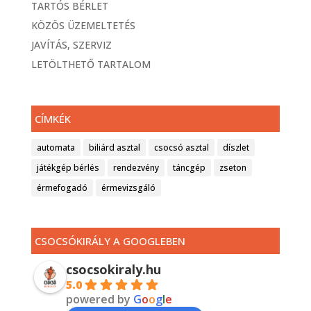
TARTÓS BÉRLET
KÖZÖS ÜZEMELTETÉS
JAVÍTÁS, SZERVIZ
LETÖLTHETŐ TARTALOM
CÍMKÉK
automata
biliárd asztal
csocsó asztal
díszlet
játékgép bérlés
rendezvény
táncgép
zseton
érmefogadó
érmevizsgáló
CSOCSÓKIRÁLY A GOOGLEBEN
csocsokiraly.hu
5.0
powered by
G
o
o
g
l
e