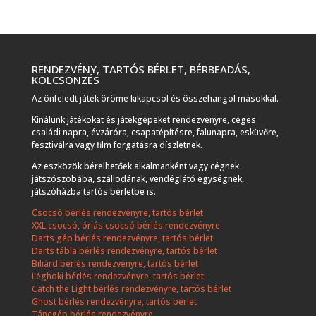
RENDEZVÉNY, TARTÓS BÉRLET, BÉRBEADÁS,
KÖLCSÖNZÉS
Az önfeledt játék öröme kikapcsol és összehangol másokkal.
Kínálunk játékokat és játékgépeket rendezvényre, céges
családi napra, évzáróra, csapatépítésre, falunapra, esküvőre,
fesztiválra vagy film forgatásra díszletnek.
Az eszközök bérelhetőek alkalmanként vagy cégnek
játszószobába, szállodának, vendéglátó egységnek,
játszóházba tartós bérletbe is.
Csocsó bérlés rendezvényre, tartós bérlet
XXL csocsó, óriás csocsó bérlés rendezvényre
Darts gép bérlés rendezvényre, tartós bérlet
Darts tábla bérlés rendezvényre, tartós bérlet
Biliárd bérlés rendezvényre, tartós bérlet
Léghoki bérlés rendezvényre, tartós bérlet
Catch the Light bérlés rendezvényre, tartós bérlet
Ghost bérlés rendezvényre, tartós bérlet
Táncgép bérlés rendezvényre