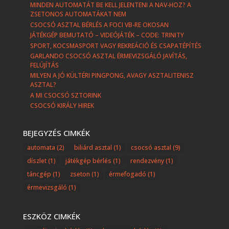
MINDEN AUTOMATÁT BE KELL JELENTENI A NAV-HOZ? A
ZSETONOS AUTOMATÁKAT NEM
CSOCSÓ ASZTAL BÉRLÉS A FOCI VB-RE OKOSAN
JÁTÉKGÉP BEMUTATÓ – VIDEÓJÁTÉK – CODE: TRINITY
SPORT, KOCSMASPORT VAGY REKREÁCIÓ ÉS CSAPATÉPÍTÉS
GARLANDO CSOCSÓ ASZTAL ÉRMEVIZSGÁLÓ JAVÍTÁS,
FELÚJÍTÁS
MILYEN A JÓ KÜLTÉRI PINGPONG, AVAGY ASZTALITENISZ
ASZTAL?
A MI CSOCSÓ SZTORINK
CSOCSÓ KIRÁLY HIREK
BEJEGYZÉS CIMKÉK
automata
(2)
biliárd asztal
(1)
csocsó asztal
(9)
díszlet
(1)
játékgép bérlés
(1)
rendezvény
(1)
táncgép
(1)
zseton
(1)
érmefogadó
(1)
érmevizsgáló
(1)
ESZKÖZ CIMKÉK