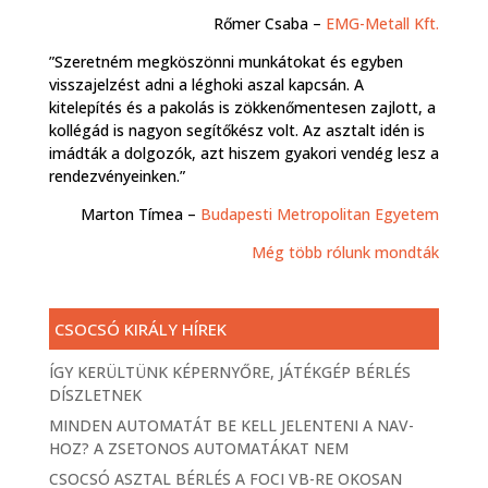
Rőmer Csaba –
EMG-Metall Kft.
”Szeretném megköszönni munkátokat és egyben
visszajelzést adni a léghoki aszal kapcsán. A
kitelepítés és a pakolás is zökkenőmentesen zajlott, a
kollégád is nagyon segítőkész volt. Az asztalt idén is
imádták a dolgozók, azt hiszem gyakori vendég lesz a
rendezvényeinken.”
Marton Tímea –
Budapesti Metropolitan Egyetem
Még több rólunk mondták
CSOCSÓ KIRÁLY HÍREK
ÍGY KERÜLTÜNK KÉPERNYŐRE, JÁTÉKGÉP BÉRLÉS
DÍSZLETNEK
MINDEN AUTOMATÁT BE KELL JELENTENI A NAV-
HOZ? A ZSETONOS AUTOMATÁKAT NEM
CSOCSÓ ASZTAL BÉRLÉS A FOCI VB-RE OKOSAN