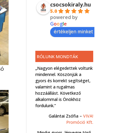
csocsokiraly.hu
5.0
powered by
G
o
o
g
l
e
értékeljen minket itt:
RÓLUNK MONDTÁK
„Nagyon elégedettek voltunk
SÓ
mindennel. Köszönjük a
gyors és korrekt segítséget,
valamint a rugalmas
hozzáállást. Következő
alkalommal is Önökhöz
fordulunk.”
Galántai Zsófia –
VIVA!
Promóció Kft.
„Mindig gyors, lényegre törő