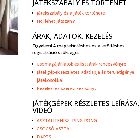
JÁTÉKSZABÁLY ÉS TÖRTÉNET
Játékszabály és a játék története
Hol lehet játszani?
ÁRAK, ADATOK, KEZELÉS
Figyelem! A megtekintéshez és a letöltéshez
regisztráció szükséges.
Csomagájánlatok és listaárak rendezvényre
Játékgépek részletes adatlapja és területigénye
játékosokkal
Kezelési és szerviz kézikönyv
JÁTÉKGÉPEK RÉSZLETES LEÍRÁSA,
VIDEÓ
ASZTALITENISZ, PING PONG
CSOCSÓ ASZTAL
DARTS