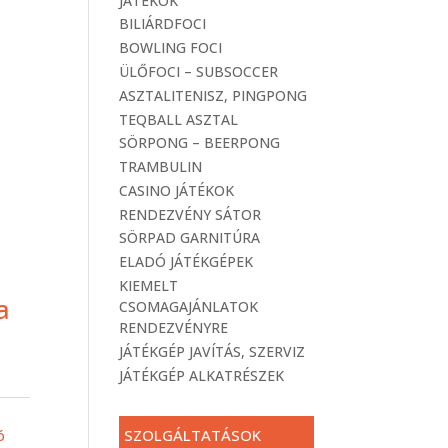
JÁTÉKOK
BILIÁRDFOCI
BOWLING FOCI
ÜLŐFOCI – SUBSOCCER
ASZTALITENISZ, PINGPONG
TEQBALL ASZTAL
SÖRPONG – BEERPONG
TRAMBULIN
CASINO JÁTÉKOK
RENDEZVÉNY SÁTOR
SÖRPAD GARNITÚRA
ELADÓ JÁTÉKGÉPEK
KIEMELT
ent
a
CSOMAGAJÁNLATOK
RENDEZVÉNYRE
JÁTÉKGÉP JAVÍTÁS, SZERVIZ
000 Ft.
JÁTÉKGÉP ALKATRÉSZEK
SZOLGÁLTATÁSOK
ó