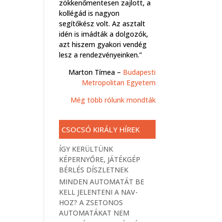
zökkenőmentesen zajlott, a
kollégád is nagyon
segítőkész volt. Az asztalt
idén is imádták a dolgozók,
azt hiszem gyakori vendég
lesz a rendezvényeinken.”
Marton Tímea –
Budapesti
Metropolitan Egyetem
Még több rólunk mondták
CSOCSÓ KIRÁLY HÍREK
ÍGY KERÜLTÜNK
KÉPERNYŐRE, JÁTÉKGÉP
BÉRLÉS DÍSZLETNEK
MINDEN AUTOMATÁT BE
KELL JELENTENI A NAV-
HOZ? A ZSETONOS
AUTOMATÁKAT NEM