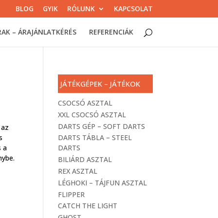
BLOG
GYIK
RÓLUNK
KAPCSOLAT
RAK – ÁRAJÁNLATKÉRÉS
REFERENCIÁK
JÁTÉKGÉPEK – JÁTÉKOK
1
CSOCSÓ ASZTAL
XXL CSOCSÓ ASZTAL
DARTS GÉP – SOFT DARTS
 az
s
DARTS TÁBLA – STEEL
s a
DARTS
nybe.
BILIÁRD ASZTAL
REX ASZTAL
LÉGHOKI – TÁJFUN ASZTAL
FLIPPER
CATCH THE LIGHT
GHOST