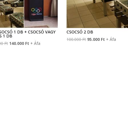
CSOCSÓ 1 DB + CSOCSÓ VAGY
CSOCSÓ 2 DB
S 1 DB
Original
Current
100.000
Ft
95.000
Ft
+ Áfa
Original
Current
00
Ft
140.000
Ft
+ Áfa
price
price
price
price
was:
is:
was:
is:
100.000 Ft.
95.000 Ft.
150.000 Ft.
140.000 Ft.