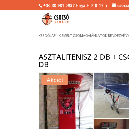
+36 30 981 5937 Hívja H-P 8-17 h
csocs
KEZDŐLAP
-
KIEMELT CSOMAGAJÁNLATOK RENDEZVÉN
ASZTALITENISZ 2 DB + C
DB
Akció!