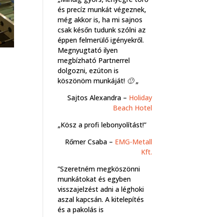
és precíz munkát végeznek,
még akkor is, ha mi sajnos
csak későn tudunk szólni az
éppen felmerülő igényekről.
Megnyugtató ilyen
megbízható Partnerrel
dolgozni, ezúton is
köszönöm munkáját! 🙂 „
Sajtos Alexandra –
Holiday
Beach Hotel
„Kösz a profi lebonyolítást!”
Rőmer Csaba –
EMG-Metall
Kft.
”Szeretném megköszönni
munkátokat és egyben
visszajelzést adni a léghoki
aszal kapcsán. A kitelepítés
és a pakolás is