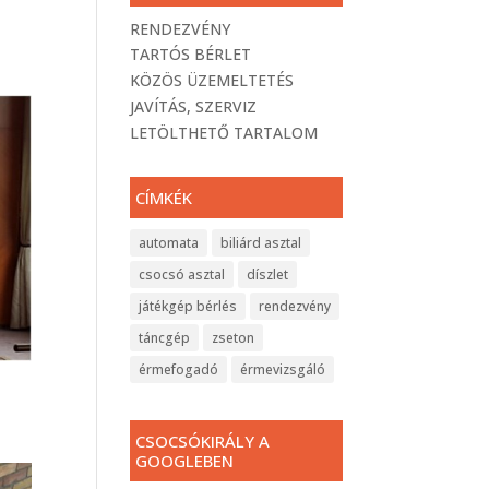
RENDEZVÉNY
TARTÓS BÉRLET
KÖZÖS ÜZEMELTETÉS
JAVÍTÁS, SZERVIZ
LETÖLTHETŐ TARTALOM
CÍMKÉK
automata
biliárd asztal
csocsó asztal
díszlet
játékgép bérlés
rendezvény
táncgép
zseton
érmefogadó
érmevizsgáló
CSOCSÓKIRÁLY A
GOOGLEBEN