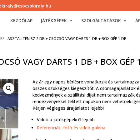
okiraly@csocsokiraly.hu
KEZDŐLAP
JÁTÉKGÉPEK
SZOLGÁLTATÁSOK
Á
YRE
-
ASZTALITENISZ 2 DB + CSOCSÓ VAGY DARTS 1 DB + BOX GÉP 1 DB
SOCSÓ VAGY DARTS 1 DB + BOX GÉP 
Az ár egy napos bérlésre vonatkozik és tartalmazza
összes szükséges kiegészítőt. A csomagajánlatok é
kedvezmények a szállítási díjat nem tartalmazzák é
rendezvényekkel telített napokon nem vehetőek igé
Kérjen végleges árajánlatot lejebb!
Videó a játékgépekről lejebb
Referenciák, fotó és videó galéria