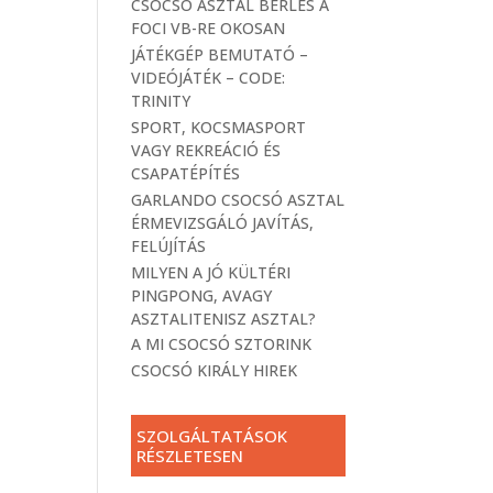
CSOCSÓ ASZTAL BÉRLÉS A
FOCI VB-RE OKOSAN
JÁTÉKGÉP BEMUTATÓ –
VIDEÓJÁTÉK – CODE:
TRINITY
SPORT, KOCSMASPORT
VAGY REKREÁCIÓ ÉS
CSAPATÉPÍTÉS
GARLANDO CSOCSÓ ASZTAL
ÉRMEVIZSGÁLÓ JAVÍTÁS,
FELÚJÍTÁS
MILYEN A JÓ KÜLTÉRI
PINGPONG, AVAGY
ASZTALITENISZ ASZTAL?
A MI CSOCSÓ SZTORINK
CSOCSÓ KIRÁLY HIREK
SZOLGÁLTATÁSOK
RÉSZLETESEN