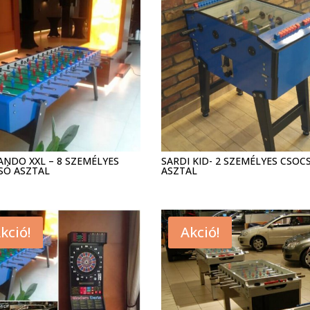
ANDO XXL – 8 SZEMÉLYES
SARDI KID- 2 SZEMÉLYES CSOC
SÓ ASZTAL
ASZTAL
kció!
Akció!