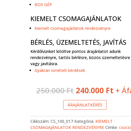
BOX GÉP
KIEMELT CSOMAGAJÁNLATOK
Kiemelt csomagajánlatok rendezvényre
BÉRLÉS, ÜZEMELTETÉS, JAVÍTÁS
Kérdőívünket kitöltve pontos árajánlatot adunk
rendezvényre, tartós bérlésre, közös üzemeltetésre
vagy javításra.
Gyakran ismételt kérdések
Original
Curr
250.000
Ft
240.000
Ft
+ Áf
price
price
was:
is:
ÁRAJÁNLATKÉRÉS
250.000 Ft.
240.
Cikkszám:
CS_100_017
Kategória:
KIEMELT
CSOMAGAJÁNLATOK RENDEZVÉNYRE
Címke:
csocs