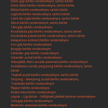
Darts gép bérlés rendezvényre, tartós bérlet
Darts tábla bérlés rendezvényre, tartós bérlet
Biliárd bérlés rendezvényre, tartós bérlet
Léghoki bérlés rendezvényre, tartós bérlet
Catch the Light bérlés rendezvényre, tartós bérlet
Ghost bérlés rendezvényre, tartós bérlet
Táncgép bérlés rendezvényre
Kosárlabda gép bérlés rendezvényre, tartós bérlet
Kosárlabda palank bérlés rendezvényre, tartós bérlet
Kalapácsos erőmérő bérlés rendezvényre
Foci gép bérlés rendezvényre
Boxgép bérlés rendezvényre
Szkander gép bérlés rendezvényre
Szkander asztal bérlés rendezvényre
Videojáték, Retro arcade automata bérlés rendezvényre
Asztalitenisz asztal, ping-pong bérlés rendezvényre, tartós
bérlet
Teqball asztal bérlés rendezvényre, tartós bérlet
Sörpong – Beerpong asztal bérlés rendezvényre,
Trambulin bérlés rendezvényre
Flipper bérlés rendezvényre
Rodeó bika bérlés rendezvényre
Légvár – Ugrálóvár – Felfújható játékok bérlése rendezvényre
Zenegép bérlés rendezvényre
Markolós automata bérlés rendezvényre