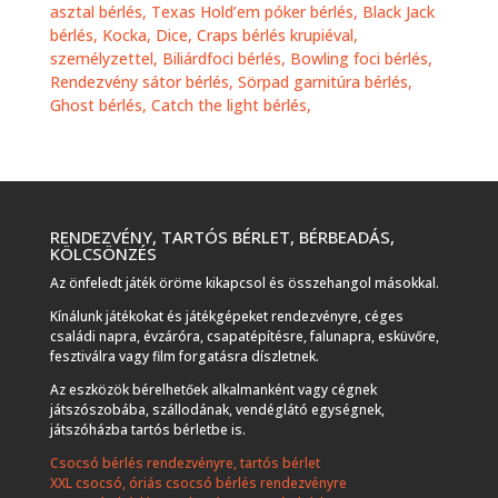
asztal bérlés, Texas Hold’em póker bérlés, Black Jack
bérlés, Kocka, Dice, Craps bérlés krupiéval,
személyzettel,
Biliárdfoci bérlés,
Bowling foci bérlés,
Rendezvény sátor bérlés,
Sörpad garnitúra bérlés,
Ghost bérlés,
Catch the light bérlés,
RENDEZVÉNY, TARTÓS BÉRLET, BÉRBEADÁS,
KÖLCSÖNZÉS
Az önfeledt játék öröme kikapcsol és összehangol másokkal.
Kínálunk játékokat és játékgépeket rendezvényre, céges
családi napra, évzáróra, csapatépítésre, falunapra, esküvőre,
fesztiválra vagy film forgatásra díszletnek.
Az eszközök bérelhetőek alkalmanként vagy cégnek
játszószobába, szállodának, vendéglátó egységnek,
játszóházba tartós bérletbe is.
Csocsó bérlés rendezvényre, tartós bérlet
XXL csocsó, óriás csocsó bérlés rendezvényre