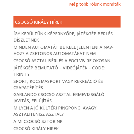
Még több rólunk mondták
CSOCSÓ KIRÁLY HÍREK
ÍGY KERÜLTÜNK KÉPERNYŐRE, JÁTÉKGÉP BÉRLÉS
DÍSZLETNEK
MINDEN AUTOMATÁT BE KELL JELENTENI A NAV-
HOZ? A ZSETONOS AUTOMATÁKAT NEM
CSOCSÓ ASZTAL BÉRLÉS A FOCI VB-RE OKOSAN
JÁTÉKGÉP BEMUTATÓ – VIDEÓJÁTÉK – CODE:
TRINITY
SPORT, KOCSMASPORT VAGY REKREÁCIÓ ÉS
CSAPATÉPÍTÉS
GARLANDO CSOCSÓ ASZTAL ÉRMEVIZSGÁLÓ
JAVÍTÁS, FELÚJÍTÁS
MILYEN A JÓ KÜLTÉRI PINGPONG, AVAGY
ASZTALITENISZ ASZTAL?
A MI CSOCSÓ SZTORINK
CSOCSÓ KIRÁLY HIREK