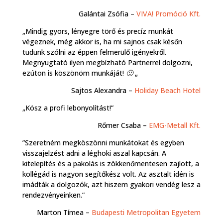
Galántai Zsófia –
VIVA! Promóció Kft.
„Mindig gyors, lényegre törő és precíz munkát
végeznek, még akkor is, ha mi sajnos csak későn
tudunk szólni az éppen felmerülő igényekről.
Megnyugtató ilyen megbízható Partnerrel dolgozni,
ezúton is köszönöm munkáját! 🙂 „
Sajtos Alexandra –
Holiday Beach Hotel
„Kösz a profi lebonyolítást!”
Rőmer Csaba –
EMG-Metall Kft.
”Szeretném megköszönni munkátokat és egyben
visszajelzést adni a léghoki aszal kapcsán. A
kitelepítés és a pakolás is zökkenőmentesen zajlott, a
kollégád is nagyon segítőkész volt. Az asztalt idén is
imádták a dolgozók, azt hiszem gyakori vendég lesz a
rendezvényeinken.”
Marton Tímea –
Budapesti Metropolitan Egyetem