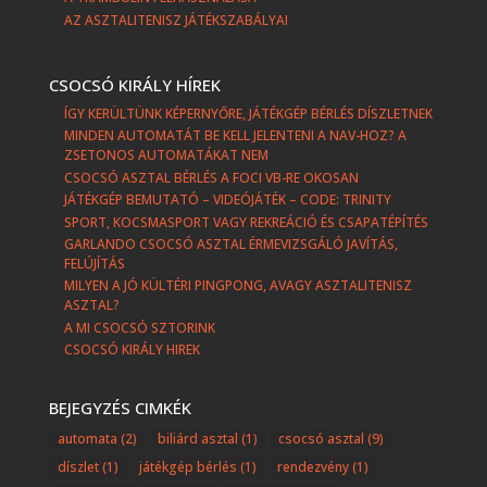
AZ ASZTALITENISZ JÁTÉKSZABÁLYAI
CSOCSÓ KIRÁLY HÍREK
ÍGY KERÜLTÜNK KÉPERNYŐRE, JÁTÉKGÉP BÉRLÉS DÍSZLETNEK
MINDEN AUTOMATÁT BE KELL JELENTENI A NAV-HOZ? A
ZSETONOS AUTOMATÁKAT NEM
CSOCSÓ ASZTAL BÉRLÉS A FOCI VB-RE OKOSAN
JÁTÉKGÉP BEMUTATÓ – VIDEÓJÁTÉK – CODE: TRINITY
SPORT, KOCSMASPORT VAGY REKREÁCIÓ ÉS CSAPATÉPÍTÉS
GARLANDO CSOCSÓ ASZTAL ÉRMEVIZSGÁLÓ JAVÍTÁS,
FELÚJÍTÁS
MILYEN A JÓ KÜLTÉRI PINGPONG, AVAGY ASZTALITENISZ
ASZTAL?
A MI CSOCSÓ SZTORINK
CSOCSÓ KIRÁLY HIREK
BEJEGYZÉS CIMKÉK
automata
(2)
biliárd asztal
(1)
csocsó asztal
(9)
díszlet
(1)
játékgép bérlés
(1)
rendezvény
(1)