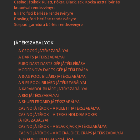
Casino játékok: Rulett, Póker, Black Jack, Kocka asztal bérlés
krupiéval rendezvényre
Biliárd foci bérlése rendezvényre
Bowling foci bérlése rendezvényre
Sörpad garnitúra bérlés rendezvényre
JÁTÉKSZABÁLYOK
A CSOCSÓ JÁTÉKSZABÁLYAI
A DARTS JÁTÉKSZABÁLYAI
EURO DART DARTS GÉP JÁTÉKLEÍRÁSA
MODERNOVA DARTS GÉP JÁTÉKLEIRÁSA
A 8-AS POOL BILIÁRD JÁTÉKSZABÁLYAI
A 9-ES POOL BILIÁRD JÁTÉKSZABÁLYAI
A KARAMBOL BILIÁRD JÁTÉKSZABÁLYAI
A REX JÁTÉKSZABÁLYAI
A SHUFFLEBOARD JÁTÉKSZABÁLYAI
CASINO JÁTÉKOK – A RULETT JÁTÉKSZABÁLYAI
CASINO JÁTÉKOK – A TEXAS HOLD’EM POKER
JÁTÉKSZABÁLYAI
CASINO JÁTÉKOK – A BLACK JACK JÁTÉKSZABÁLYAI
CASINO JÁTÉKOK – A KOCKA, DICE, CRAPS JÁTÉKSZABÁLYAI
A TRAMBULIN FELHASZNÁLÁSA