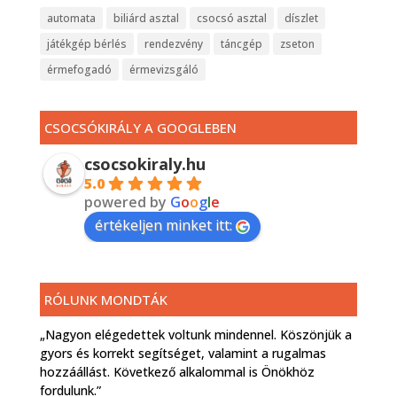
automata
biliárd asztal
csocsó asztal
díszlet
játékgép bérlés
rendezvény
táncgép
zseton
érmefogadó
érmevizsgáló
CSOCSÓKIRÁLY A GOOGLEBEN
csocsokiraly.hu
5.0
powered by
G
o
o
g
l
e
értékeljen minket itt:
RÓLUNK MONDTÁK
„Nagyon elégedettek voltunk mindennel. Köszönjük a
gyors és korrekt segítséget, valamint a rugalmas
hozzáállást. Következő alkalommal is Önökhöz
fordulunk.”