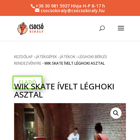
+36 30 981 5937 Hívja H-P 8-17 h
csocsokiraly@csocsokiraly.hu
KEZDŐLAP
-
JÁTÉKGÉPEK - JÁTÉKOK
-
LÉGHOKI BÉRLÉS
RENDEZVÉNYRE
-
WIK SKATE ÍVELT LÉGHOKI ASZTAL
ELADÓ
WIK SKATE ÍVELT LÉGHOKI
ASZTAL