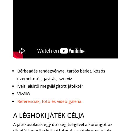
Bérbeadás rendezvényre, tartós bérlet, közös
üzemeltetés, javítás, szervíz
Ívelt, alulról megvilágított játéktér
Vízálló
Referenciák, fotó és videó galéria
A LÉGHOKI JÁTÉK CÉLJA
A játékosoknak egy ütő segítségével a korongot az
ellenfél kapujába kell juttatni. Az a játékos nyer, aki