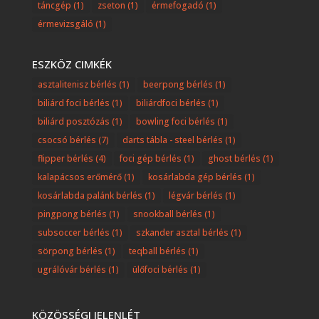
táncgép
(1)
zseton
(1)
érmefogadó
(1)
érmevizsgáló
(1)
ESZKÖZ CIMKÉK
asztalitenisz bérlés
(1)
beerpong bérlés
(1)
biliárd foci bérlés
(1)
biliárdfoci bérlés
(1)
biliárd posztózás
(1)
bowling foci bérlés
(1)
csocsó bérlés
(7)
darts tábla - steel bérlés
(1)
flipper bérlés
(4)
foci gép bérlés
(1)
ghost bérlés
(1)
kalapácsos erőmérő
(1)
kosárlabda gép bérlés
(1)
kosárlabda palánk bérlés
(1)
légvár bérlés
(1)
pingpong bérlés
(1)
snookball bérlés
(1)
subsoccer bérlés
(1)
szkander asztal bérlés
(1)
sörpong bérlés
(1)
teqball bérlés
(1)
ugrálóvár bérlés
(1)
ülőfoci bérlés
(1)
KÖZÖSSÉGI JELENLÉT