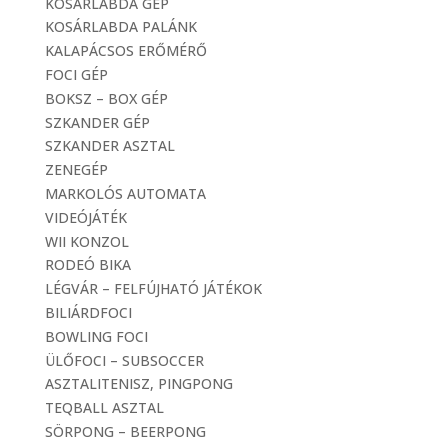
KOSÁRLABDA GÉP
KOSÁRLABDA PALÁNK
KALAPÁCSOS ERŐMÉRŐ
FOCI GÉP
BOKSZ – BOX GÉP
SZKANDER GÉP
SZKANDER ASZTAL
ZENEGÉP
MARKOLÓS AUTOMATA
VIDEÓJÁTÉK
WII KONZOL
RODEÓ BIKA
LÉGVÁR – FELFÚJHATÓ JÁTÉKOK
BILIÁRDFOCI
BOWLING FOCI
ÜLŐFOCI – SUBSOCCER
ASZTALITENISZ, PINGPONG
TEQBALL ASZTAL
SÖRPONG – BEERPONG