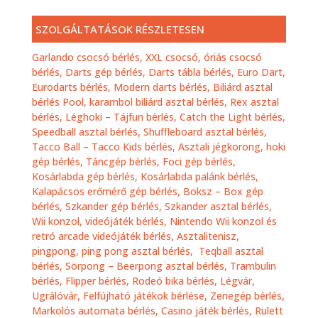
SZOLGÁLTATÁSOK RÉSZLETESEN
Garlando csocsó bérlés,
XXL csocsó, óriás csocsó
bérlés,
Darts gép bérlés, Darts tábla bérlés, Euro Dart,
Eurodarts bérlés, Modern darts bérlés,
Biliárd asztal
bérlés Pool, karambol biliárd asztal bérlés,
Rex asztal
bérlés,
Léghoki – Tájfun bérlés
,
Catch the Light bérlés
,
Speedball asztal bérlés,
Shuffleboard asztal bérlés,
Tacco Ball – Tacco Kids bérlés,
Asztali jégkorong, hoki
gép bérlés,
Táncgép bérlés,
Foci gép bérlés,
Kosárlabda gép bérlés,
Kosárlabda palánk bérlés,
Kalapácsos erőmérő gép bérlés,
Boksz – Box gép
bérlés,
Szkander gép bérlés,
Szkander asztal bérlés,
Wii konzol, videójáték bérlés,
Nintendo Wii konzol és
retró arcade videójáték bérlés
,
Asztalitenisz,
pingpong, ping pong asztal bérlés
,
Teqball asztal
bérlés,
Sörpong – Beerpong asztal bérlés,
Trambulin
bérlés,
Flipper bérlés,
Rodeó bika bérlés,
Légvár,
Ugrálóvár, Felfújható játékok bérlése,
Zenegép bérlés,
Markolós automata bérlés,
Casino játék bérlés, Rulett