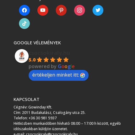
facebook
youtube
pinterest
instagram
twitter
tiktok
GOOGLE VÉLEMÉNYEK
csocsokiraly.hu
5.0
powered by
G
o
o
g
l
e
értékeljen minket itt:
KAPCSOLAT
Cégnév: Gowinday Kft.
Cím: 2011 Budakalász, Csalogány utca 25.
Telefon: +36 30 981 5937
Hétközben munkaidőben hívható 08:00 – 17:00 h között, egyéb
időszakokban küldjön üzenetet.
e-mail: csocsokiraly@csocsokiraly.hu