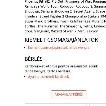
Phoenix, Pitfall2, Pig Out, Prisoners of War, Rampag
Rampage World Tour, Robocop, Robocop 2, Samura
Shodown, Samurai Shodown 2, Secret Agent, Space
Invaders, Street Fighter 2 Championship Strikers 194
Super Mario Brothers, Trash RallyTeenage Mutant N
Turtles, The Punisher, The Simpsons, Tetris, Underc
Cops, Vanguard, Wizard of war, X-Men, Zaxxon
KIEMELT CSOMAGAJÁNLATOK
Kiemelt csomagajánlatok rendezvényre
BÉRLÉS
Kérdőívünket kitöltve pontos árajánlatot adunk
rendezvényre, tartós bérlésre.
Gyakran ismételt kérdések
ÁRAJÁNLATKÉRÉS