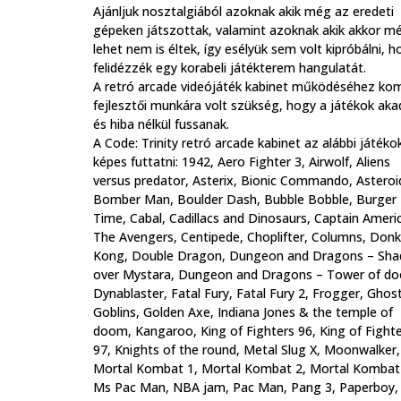
Ajánljuk nosztalgiából azoknak akik még az eredeti
gépeken játszottak, valamint azoknak akik akkor m
lehet nem is éltek, így esélyük sem volt kipróbálni, h
felidézzék egy korabeli játékterem hangulatát.
A retró arcade videójáték kabinet működéséhez ko
fejlesztői munkára volt szükség, hogy a játékok aka
és hiba nélkül fussanak.
A Code: Trinity retró arcade kabinet az alábbi játéko
képes futtatni: 1942, Aero Fighter 3, Airwolf, Aliens
versus predator, Asterix, Bionic Commando, Asteroi
Bomber Man, Boulder Dash, Bubble Bobble, Burger
Time, Cabal, Cadillacs and Dinosaurs, Captain Ameri
The Avengers, Centipede, Choplifter, Columns, Don
Kong, Double Dragon, Dungeon and Dragons – Sh
over Mystara, Dungeon and Dragons – Tower of d
Dynablaster, Fatal Fury, Fatal Fury 2, Frogger, Ghos
Goblins, Golden Axe, Indiana Jones & the temple of
doom, Kangaroo, King of Fighters 96, King of Fight
97, Knights of the round, Metal Slug X, Moonwalker,
Mortal Kombat 1, Mortal Kombat 2, Mortal Kombat
Ms Pac Man, NBA jam, Pac Man, Pang 3, Paperboy,