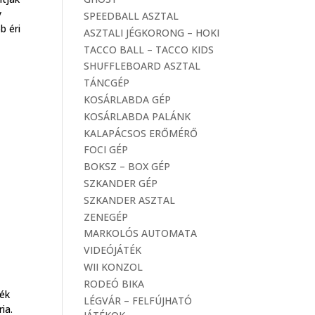
y
SPEEDBALL ASZTAL
b éri
ASZTALI JÉGKORONG – HOKI
TACCO BALL – TACCO KIDS
SHUFFLEBOARD ASZTAL
TÁNCGÉP
KOSÁRLABDA GÉP
KOSÁRLABDA PALÁNK
KALAPÁCSOS ERŐMÉRŐ
FOCI GÉP
BOKSZ – BOX GÉP
SZKANDER GÉP
SZKANDER ASZTAL
ZENEGÉP
MARKOLÓS AUTOMATA
VIDEÓJÁTÉK
WII KONZOL
RODEÓ BIKA
ék
LÉGVÁR – FELFÚJHATÓ
ia.