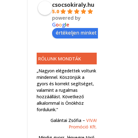
csocsokiraly.hu
5.0
powered by
G
o
o
g
l
e
értékeljen minket itt:
RÓLUNK MONDTÁK
„Nagyon elégedettek voltunk
mindennel. Köszönjük a
gyors és korrekt segítséget,
valamint a rugalmas
hozzáállást. Következő
alkalommal is Önökhöz
fordulunk.”
Galántai Zsófia –
VIVA!
Promóció Kft.
„Mindig gyors, lényegre törő