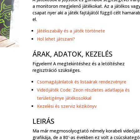
a monitoron megjelenő játékokat. Az a játékos vag
csapat nyer aki a játék fajtájától függő célt hamarab
el.
Játékszabály és a játék története
Hol lehet játszani?
ÁRAK, ADATOK, KEZELÉS
Figyelem! A megtekintéshez és a letöltéshez
regisztráció szükséges.
Csomagájánlatok és listaárak rendezvényre
Videójáték Code: Zeon részletes adatlapja és
területigénye játékosokkal
Kezelési és szerviz kézikönyv
LEIRÁS
Ma már megmosolyogtató némely korabeli videóját
grafikája, de a 80′-as években ez volt a csúcskategór