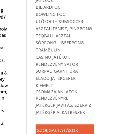
JÁTÉKOK
BILIÁRDFOCI
ég
BOWLING FOCI
ogy
ÜLŐFOCI – SUBSOCCER
ASZTALITENISZ, PINGPONG
moly
dás
TEQBALL ASZTAL
SÖRPONG – BEERPONG
kat
TRAMBULIN
CASINO JÁTÉKOK
ds,
RENDEZVÉNY SÁTOR
SÖRPAD GARNITÚRA
ca &
ELADÓ JÁTÉKGÉPEK
key
adow
KIEMELT
oom,
CSOMAGAJÁNLATOK
t n
RENDEZVÉNYRE
JÁTÉKGÉP JAVÍTÁS, SZERVIZ
ers
JÁTÉKGÉP ALKATRÉSZEK
 3,
SZOLGÁLTATÁSOK