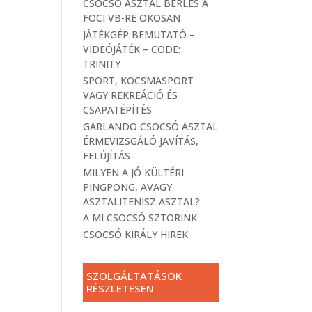
CSOCSÓ ASZTAL BÉRLÉS A
FOCI VB-RE OKOSAN
JÁTÉKGÉP BEMUTATÓ –
VIDEÓJÁTÉK – CODE:
TRINITY
SPORT, KOCSMASPORT
VAGY REKREÁCIÓ ÉS
CSAPATÉPÍTÉS
GARLANDO CSOCSÓ ASZTAL
ÉRMEVIZSGÁLÓ JAVÍTÁS,
FELÚJÍTÁS
MILYEN A JÓ KÜLTÉRI
PINGPONG, AVAGY
ASZTALITENISZ ASZTAL?
A MI CSOCSÓ SZTORINK
CSOCSÓ KIRÁLY HIREK
SZOLGÁLTATÁSOK
RÉSZLETESEN