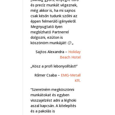
és precíz munkát végeznek,
még akkor is, ha mi sajnos
csak későn tudunk szólni az
éppen felmerülő igényekről.
Megnyugtató ilyen
megbízható Partnerrel
dolgozni, ezúton is
köszönöm munkáját! 🙂 „
Sajtos Alexandra –
Holiday
Beach Hotel
„Kösz a profi lebonyolítást!”
Rőmer Csaba –
EMG-Metall
Kft.
”Szeretném megköszönni
munkátokat és egyben
visszajelzést adni a léghoki
aszal kapcsán. A kitelepítés
és a pakolás is