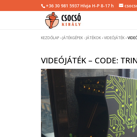
+36 30 981 5937 Hívja H-P 8-17 h
csocs
KEZDŐLAP
-
JÁTÉKGÉPEK - JÁTÉKOK
-
VIDEÓJÁTÉK
-
VIDE
VIDEÓJÁTÉK – CODE: TRI