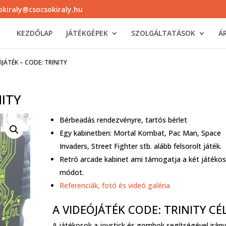
okiraly@csocsokiraly.hu
KEZDŐLAP
JÁTÉKGÉPEK
SZOLGÁLTATÁSOK
Á
ÓJÁTÉK – CODE: TRINITY
NITY
Bérbeadás rendezvényre, tartós bérlet
Egy kabinetben: Mortal Kombat, Pac Man, Space
Invaders, Street Fighter stb. alább felsorolt játék.
Retró arcade kabinet ami támogatja a két játékos
módot.
Referenciák, fotó és videó galéria
A VIDEÓJÁTÉK CODE: TRINITY CÉ
A játékosok a joystick és gombok segítségével irány