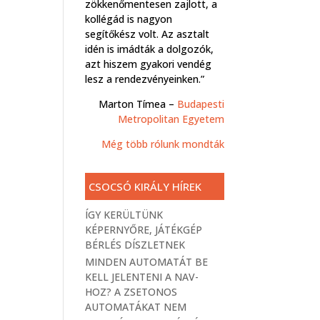
zökkenőmentesen zajlott, a
kollégád is nagyon
segítőkész volt. Az asztalt
idén is imádták a dolgozók,
azt hiszem gyakori vendég
lesz a rendezvényeinken.”
Marton Tímea –
Budapesti
Metropolitan Egyetem
Még több rólunk mondták
CSOCSÓ KIRÁLY HÍREK
ÍGY KERÜLTÜNK
KÉPERNYŐRE, JÁTÉKGÉP
BÉRLÉS DÍSZLETNEK
MINDEN AUTOMATÁT BE
KELL JELENTENI A NAV-
HOZ? A ZSETONOS
AUTOMATÁKAT NEM