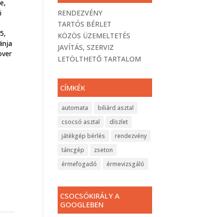
e,
RENDEZVÉNY
i
TARTÓS BÉRLET
5,
KÖZÖS ÜZEMELTETÉS
inja
JAVÍTÁS, SZERVIZ
over
LETÖLTHETŐ TARTALOM
CÍMKÉK
automata
biliárd asztal
csocsó asztal
díszlet
játékgép bérlés
rendezvény
táncgép
zseton
érmefogadó
érmevizsgáló
CSOCSÓKIRÁLY A
GOOGLEBEN