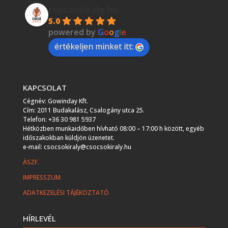
csocsokiraly.hu
5.0
powered by
G
o
o
g
l
e
értékeljen minket itt:
KAPCSOLAT
Cégnév: Gowinday Kft.
Cím: 2011 Budakalász, Csalogány utca 25.
Telefon: +36 30 981 5937
Hétközben munkaidőben hívható 08:00 – 17:00 h között, egyéb
időszakokban küldjön üzenetet.
e-mail: csocsokiraly@csocsokiraly.hu
ÁSZF.
IMPRESSZUM
ADATKEZELÉSI TÁJÉKOZTATÓ
HÍRLEVÉL