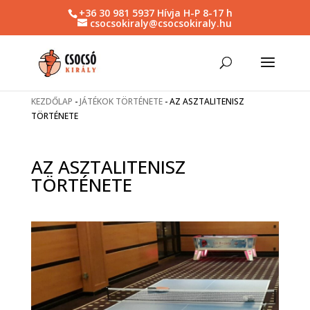
+36 30 981 5937 Hívja H-P 8-17 h
csocsokiraly@csocsokiraly.hu
KEZDŐLAP
-
JÁTÉKOK TÖRTÉNETE
-
AZ ASZTALITENISZ
TÖRTÉNETE
AZ ASZTALITENISZ
TÖRTÉNETE