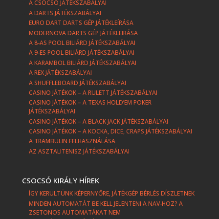
A CSOCSÓ JÁTÉKSZABÁLYAI
A DARTS JÁTÉKSZABÁLYAI
EURO DART DARTS GÉP JÁTÉKLEÍRÁSA
MODERNOVA DARTS GÉP JÁTÉKLEIRÁSA
A 8-AS POOL BILIÁRD JÁTÉKSZABÁLYAI
A 9-ES POOL BILIÁRD JÁTÉKSZABÁLYAI
A KARAMBOL BILIÁRD JÁTÉKSZABÁLYAI
A REX JÁTÉKSZABÁLYAI
A SHUFFLEBOARD JÁTÉKSZABÁLYAI
CASINO JÁTÉKOK – A RULETT JÁTÉKSZABÁLYAI
CASINO JÁTÉKOK – A TEXAS HOLD’EM POKER
JÁTÉKSZABÁLYAI
CASINO JÁTÉKOK – A BLACK JACK JÁTÉKSZABÁLYAI
CASINO JÁTÉKOK – A KOCKA, DICE, CRAPS JÁTÉKSZABÁLYAI
A TRAMBULIN FELHASZNÁLÁSA
AZ ASZTALITENISZ JÁTÉKSZABÁLYAI
CSOCSÓ KIRÁLY HÍREK
ÍGY KERÜLTÜNK KÉPERNYŐRE, JÁTÉKGÉP BÉRLÉS DÍSZLETNEK
MINDEN AUTOMATÁT BE KELL JELENTENI A NAV-HOZ? A
ZSETONOS AUTOMATÁKAT NEM