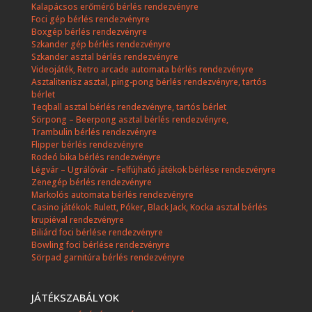
Kalapácsos erőmérő bérlés rendezvényre
Foci gép bérlés rendezvényre
Boxgép bérlés rendezvényre
Szkander gép bérlés rendezvényre
Szkander asztal bérlés rendezvényre
Videojáték, Retro arcade automata bérlés rendezvényre
Asztalitenisz asztal, ping-pong bérlés rendezvényre, tartós
bérlet
Teqball asztal bérlés rendezvényre, tartós bérlet
Sörpong – Beerpong asztal bérlés rendezvényre,
Trambulin bérlés rendezvényre
Flipper bérlés rendezvényre
Rodeó bika bérlés rendezvényre
Légvár – Ugrálóvár – Felfújható játékok bérlése rendezvényre
Zenegép bérlés rendezvényre
Markolós automata bérlés rendezvényre
Casino játékok: Rulett, Póker, Black Jack, Kocka asztal bérlés
krupiéval rendezvényre
Biliárd foci bérlése rendezvényre
Bowling foci bérlése rendezvényre
Sörpad garnitúra bérlés rendezvényre
JÁTÉKSZABÁLYOK