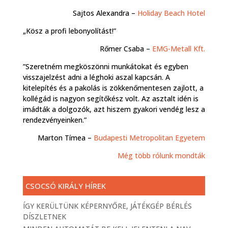
Sajtos Alexandra –
Holiday Beach Hotel
„Kösz a profi lebonyolítást!”
Rőmer Csaba –
EMG-Metall Kft.
”Szeretném megköszönni munkátokat és egyben
visszajelzést adni a léghoki aszal kapcsán. A
kitelepítés és a pakolás is zökkenőmentesen zajlott, a
kollégád is nagyon segítőkész volt. Az asztalt idén is
imádták a dolgozók, azt hiszem gyakori vendég lesz a
rendezvényeinken.”
Marton Tímea –
Budapesti Metropolitan Egyetem
Még több rólunk mondták
CSOCSÓ KIRÁLY HÍREK
ÍGY KERÜLTÜNK KÉPERNYŐRE, JÁTÉKGÉP BÉRLÉS
DÍSZLETNEK