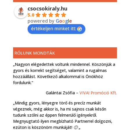
csocsokiraly.hu
5.0
powered by
G
o
o
g
l
e
értékeljen minket itt:
RÓLUNK MONDTÁK
„Nagyon elégedettek voltunk mindennel. Köszönjük a
gyors és korrekt segítséget, valamint a rugalmas
hozzáállást. Következő alkalommal is Önökhöz
fordulunk.”
Galántai Zsófia –
VIVA! Promóció Kft.
„Mindig gyors, lényegre törő és precíz munkát
végeznek, még akkor is, ha mi sajnos csak későn
tudunk szólni az éppen felmerülő igényekről.
Megnyugtató ilyen megbízható Partnerrel dolgozni,
ezúton is köszönöm munkáját! 🙂 „