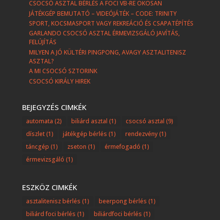
CSOCSÓ ASZTAL BÉRLÉS A FOCI VB-RE OKOSAN
JÁTÉKGÉP BEMUTATÓ – VIDEÓJÁTÉK – CODE: TRINITY
SPORT, KOCSMASPORT VAGY REKREÁCIÓ ÉS CSAPATÉPÍTÉS
GARLANDO CSOCSÓ ASZTAL ÉRMEVIZSGÁLÓ JAVÍTÁS,
FELÚJÍTÁS
MILYEN A JÓ KÜLTÉRI PINGPONG, AVAGY ASZTALITENISZ
ASZTAL?
A MI CSOCSÓ SZTORINK
CSOCSÓ KIRÁLY HIREK
BEJEGYZÉS CIMKÉK
automata
(2)
biliárd asztal
(1)
csocsó asztal
(9)
díszlet
(1)
játékgép bérlés
(1)
rendezvény
(1)
táncgép
(1)
zseton
(1)
érmefogadó
(1)
érmevizsgáló
(1)
ESZKÖZ CIMKÉK
asztalitenisz bérlés
(1)
beerpong bérlés
(1)
biliárd foci bérlés
(1)
biliárdfoci bérlés
(1)