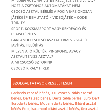
MINDEN AUTOMATÁT BE KELL JELENTENI A NAV-
HOZ? A ZSETONOS AUTOMATÁKAT NEM
CSOCSÓ ASZTAL BÉRLÉS A FOCI VB-RE OKOSAN
JÁTÉKGÉP BEMUTATÓ – VIDEÓJÁTÉK – CODE:
TRINITY
SPORT, KOCSMASPORT VAGY REKREÁCIÓ ÉS
CSAPATÉPÍTÉS
GARLANDO CSOCSÓ ASZTAL ÉRMEVIZSGÁLÓ
JAVÍTÁS, FELÚJÍTÁS
MILYEN A JÓ KÜLTÉRI PINGPONG, AVAGY
ASZTALITENISZ ASZTAL?
A MI CSOCSÓ SZTORINK
CSOCSÓ KIRÁLY HIREK
SZOLGÁLTATÁSOK RÉSZLETESEN
Garlando csocsó bérlés,
XXL csocsó, óriás csocsó
bérlés,
Darts gép bérlés, Darts tábla bérlés, Euro Dart,
Eurodarts bérlés, Modern darts bérlés,
Biliárd asztal
bérlés Pool, karambol biliárd asztal bérlés,
Rex asztal