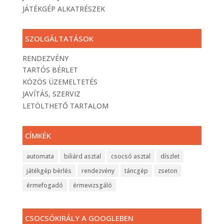
JÁTÉKGÉP ALKATRÉSZEK
SZOLGÁLTATÁSOK
RENDEZVÉNY
TARTÓS BÉRLET
KÖZÖS ÜZEMELTETÉS
JAVÍTÁS, SZERVIZ
LETÖLTHETŐ TARTALOM
CÍMKÉK
automata
biliárd asztal
csocsó asztal
díszlet
játékgép bérlés
rendezvény
táncgép
zseton
érmefogadó
érmevizsgáló
CSOCSÓKIRÁLY A GOOGLEBEN