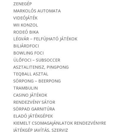
ZENEGÉP
MARKOLÓS AUTOMATA
VIDEÓJÁTÉK
WII KONZOL
RODEÓ BIKA
LÉGVÁR – FELFÚJHATÓ JÁTÉKOK
BILIÁRDFOCI
BOWLING FOCI
ÜLŐFOCI – SUBSOCCER
ASZTALITENISZ, PINGPONG
TEQBALL ASZTAL
SÖRPONG – BEERPONG
TRAMBULIN
CASINO JÁTÉKOK
RENDEZVÉNY SÁTOR
SÖRPAD GARNITÚRA
ELADÓ JÁTÉKGÉPEK
KIEMELT CSOMAGAJÁNLATOK RENDEZVÉNYRE
JÁTÉKGÉP JAVÍTÁS, SZERVIZ