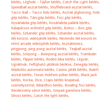
bérlés,
Léghoki – Tájfun bérlés
,
Catch the Light bérlés
,
Speedball asztal bérlés,
Shuffleboard asztal bérlés,
Tacco Ball – Tacco Kids bérlés,
Asztali jégkorong, hoki
gép bérlés,
Táncgép bérlés,
Foci gép bérlés,
Kosárlabda gép bérlés,
Kosárlabda palánk bérlés,
Kalapácsos erőmérő gép bérlés,
Boksz – Box gép
bérlés,
Szkander gép bérlés,
Szkander asztal bérlés,
Wii konzol, videójáték bérlés,
Nintendo Wii konzol és
retró arcade videójáték bérlés
,
Asztalitenisz,
pingpong, ping pong asztal bérlés
,
Teqball asztal
bérlés,
Sörpong – Beerpong asztal bérlés,
Trambulin
bérlés,
Flipper bérlés,
Rodeó bika bérlés,
Légvár,
Ugrálóvár, Felfújható játékok bérlése,
Zenegép bérlés,
Markolós automata bérlés,
Casino játék bérlés, Rulett
asztal bérlés, Texas Hold’em póker bérlés, Black Jack
bérlés, Kocka, Dice, Craps bérlés krupiéval,
személyzettel,
Biliárdfoci bérlés,
Bowling foci bérlés,
Rendezvény sátor bérlés,
Sörpad garnitúra bérlés,
Ghost bérlés,
Catch the light bérlés,