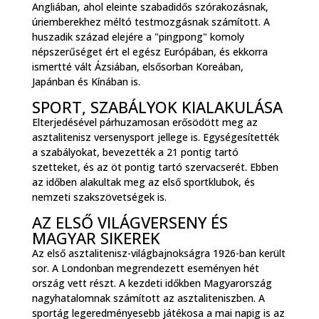
Angliában, ahol eleinte szabadidős szórakozásnak,
úriemberekhez méltó testmozgásnak számított. A
huszadik század elejére a "pingpong" komoly
népszerűséget ért el egész Európában, és ekkorra
ismertté vált Ázsiában, elsősorban Koreában,
Japánban és Kínában is.
SPORT, SZABÁLYOK KIALAKULÁSA
Elterjedésével párhuzamosan erősödött meg az
asztalitenisz versenysport jellege is. Egységesítették
a szabályokat, bevezették a 21 pontig tartó
szetteket, és az öt pontig tartó szervacserét. Ebben
az időben alakultak meg az első sportklubok, és
nemzeti szakszövetségek is.
AZ ELSŐ VILÁGVERSENY ÉS
MAGYAR SIKEREK
Az első asztalitenisz-világbajnokságra 1926-ban került
sor. A Londonban megrendezett eseményen hét
ország vett részt. A kezdeti időkben Magyarország
nagyhatalomnak számított az asztaliteniszben. A
sportág legeredményesebb játékosa a mai napig is az