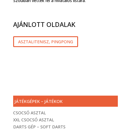
Szöulban vették fel a hivatalos listára.
AJÁNLOTT OLDALAK
ASZTALITENISZ, PINGPONG
JÁTÉKGÉPEK – JÁTÉKOK
CSOCSÓ ASZTAL
XXL CSOCSÓ ASZTAL
DARTS GÉP – SOFT DARTS