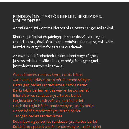
RENDEZVÉNY, TARTÓS BÉRLET, BÉRBEADÁS,
KÖLCSÖNZÉS
Az önfeledt játék öröme kikapcsol és összehangol másokkal.
Kínálunk játékokat és játékgépeket rendezvényre, céges
családi napra, évzáróra, csapatépítésre, falunapra, esküvőre,
fesztiválra vagy film forgatásra díszletnek.
Az eszközök bérelhetőek alkalmanként vagy cégnek
játszószobába, szállodának, vendéglátó egységnek,
játszóházba tartós bérletbe is.
Csocsó bérlés rendezvényre, tartós bérlet
XXL csocsó, óriás csocsó bérlés rendezvényre
Darts gép bérlés rendezvényre, tartós bérlet
Darts tábla bérlés rendezvényre, tartós bérlet
Biliárd bérlés rendezvényre, tartós bérlet
Léghoki bérlés rendezvényre, tartós bérlet
Catch the Light bérlés rendezvényre, tartós bérlet
Ghost bérlés rendezvényre, tartós bérlet
Táncgép bérlés rendezvényre
Kosárlabda gép bérlés rendezvényre, tartós bérlet
Kosárlabda palank bérlés rendezvényre, tartós bérlet