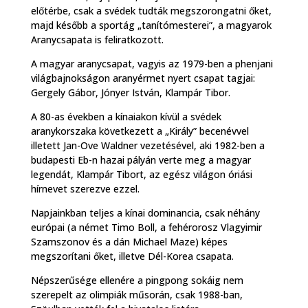
előtérbe, csak a svédek tudták megszorongatni őket,
majd később a sportág „tanítómesterei”, a magyarok
Aranycsapata is feliratkozott.
A magyar aranycsapat, vagyis az 1979-ben a phenjani
világbajnokságon aranyérmet nyert csapat tagjai:
Gergely Gábor, Jónyer István, Klampár Tibor.
A 80-as években a kínaiakon kívül a svédek
aranykorszaka következett a „Király” becenévvel
illetett Jan-Ove Waldner vezetésével, aki 1982-ben a
budapesti Eb-n hazai pályán verte meg a magyar
legendát, Klampár Tibort, az egész világon óriási
hírnevet szerezve ezzel.
Napjainkban teljes a kínai dominancia, csak néhány
európai (a német Timo Boll, a fehérorosz Vlagyimir
Szamszonov és a dán Michael Maze) képes
megszorítani őket, illetve Dél-Korea csapata.
Népszerűsége ellenére a pingpong sokáig nem
szerepelt az olimpiák műsorán, csak 1988-ban,