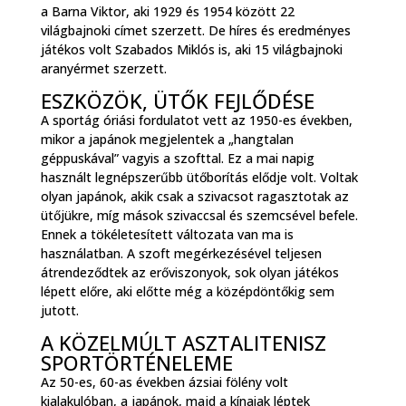
a Barna Viktor, aki 1929 és 1954 között 22
világbajnoki címet szerzett. De híres és eredményes
játékos volt Szabados Miklós is, aki 15 világbajnoki
aranyérmet szerzett.
ESZKÖZÖK, ÜTŐK FEJLŐDÉSE
A sportág óriási fordulatot vett az 1950-es években,
mikor a japánok megjelentek a „hangtalan
géppuskával” vagyis a szofttal. Ez a mai napig
használt legnépszerűbb ütőborítás elődje volt. Voltak
olyan japánok, akik csak a szivacsot ragasztotak az
ütőjükre, míg mások szivaccsal és szemcsével befele.
Ennek a tökéletesített változata van ma is
használatban. A szoft megérkezésével teljesen
átrendeződtek az erőviszonyok, sok olyan játékos
lépett előre, aki előtte még a középdöntőkig sem
jutott.
A KÖZELMÚLT ASZTALITENISZ
SPORTÖRTÉNELEME
Az 50-es, 60-as években ázsiai fölény volt
kialakulóban, a japánok, majd a kínaiak léptek