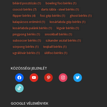
biliárd posztózás
(1)
bowling foci bérlés
(1)
csocsó bérlés
(7)
darts tábla - steel bérlés
(1)
flipper bérlés
(4)
foci gép bérlés
(1)
ghost bérlés
(1)
kalapácsos erőmérő
(1)
kosárlabda gép bérlés
(1)
kosárlabda palánk bérlés
(1)
légvár bérlés
(1)
pingpong bérlés
(1)
snookball bérlés
(1)
subsoccer bérlés
(1)
szkander asztal bérlés
(1)
sörpong bérlés
(1)
teqball bérlés
(1)
ugrálóvár bérlés
(1)
ülőfoci bérlés
(1)
KÖZÖSSÉGI JELENLÉT
facebook
youtube
pinterest
instagram
twitter
tiktok
GOOGLE VÉLEMÉNYEK